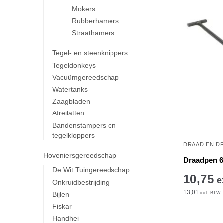
Mokers
Rubberhamers
Straathamers
Tegel- en steenknippers
Tegeldonkeys
Vacuümgereedschap
Watertanks
Zaagbladen
Afreilatten
Bandenstampers en
tegelkloppers
DRAAD EN D
Hoveniersgereedschap
Draadpen 
De Wit Tuingereedschap
10,75
e
Onkruidbestrijding
13,01
incl. BTW
Bijlen
Fiskar
Handhei