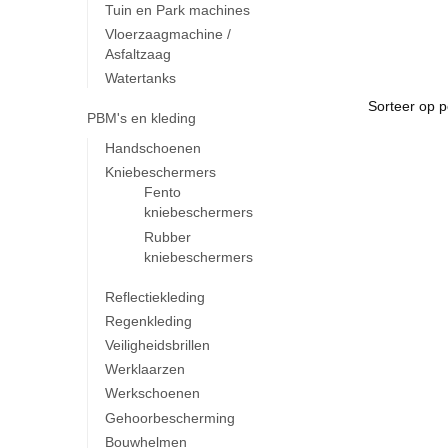
Tuin en Park machines
Vloerzaagmachine /
Asfaltzaag
Watertanks
PBM's en kleding
Handschoenen
Kniebeschermers
Fento
kniebeschermers
Rubber
kniebeschermers
Reflectiekleding
Regenkleding
Veiligheidsbrillen
Werklaarzen
Werkschoenen
Gehoorbescherming
Bouwhelmen