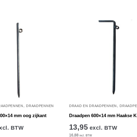
,
,
RAADPENNEN
DRAADPENNEN
DRAAD EN DRAADPENNEN
DRAADP
00×14 mm oog zijkant
Draadpen 600×14 mm Haakse 
13,95
xcl. BTW
excl. BTW
16,88
incl. BTW