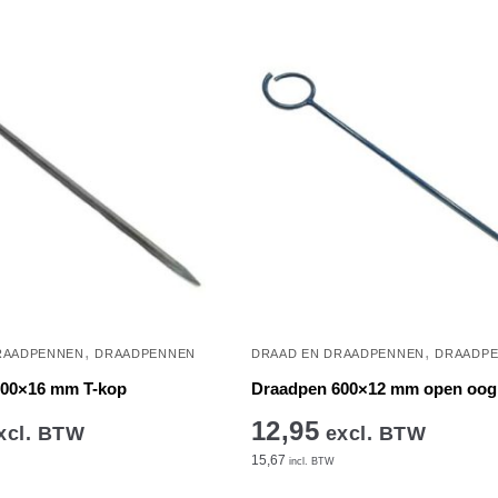
,
,
RAADPENNEN
DRAADPENNEN
DRAAD EN DRAADPENNEN
DRAADP
600×16 mm T-kop
Draadpen 600×12 mm open oog
12,95
xcl. BTW
excl. BTW
15,67
incl. BTW