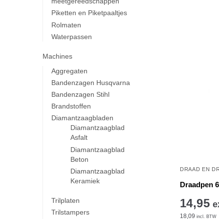
meetgereedschappen
Piketten en Piketpaaltjes
Rolmaten
Waterpassen
Machines
Aggregaten
Bandenzagen Husqvarna
Bandenzagen Stihl
Brandstoffen
Diamantzaagbladen
Diamantzaagblad
Asfalt
Diamantzaagblad
Beton
DRAAD EN D
Diamantzaagblad
Keramiek
Draadpen 6
Trilplaten
14,95
e
Trilstampers
18,09
incl. BTW