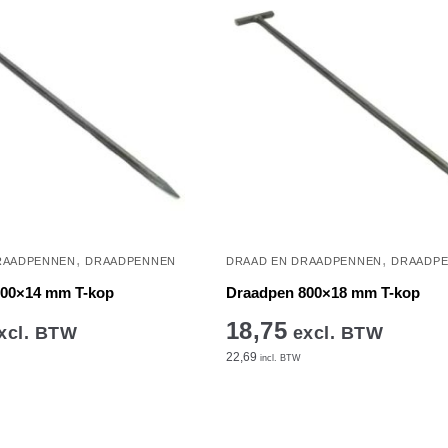
,
,
RAADPENNEN
DRAADPENNEN
DRAAD EN DRAADPENNEN
DRAADP
600×14 mm T-kop
Draadpen 800×18 mm T-kop
18,75
xcl. BTW
excl. BTW
22,69
incl. BTW