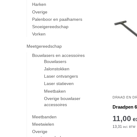
Harken
Overige
Palenboor en paalhamers
Snoeigereedschap
Vorken
Meetgereedschap
Bouwlasers en accessoires
Bouwlasers
Jalonstokken
Laser ontvangers
Laser statieven
Meetbaken
DRAAD EN D
Overige bouwlaser
accessoires
Draadpen 
11,00
Meetbanden
e
Meetwielen
13,31
incl. BTW
Overige