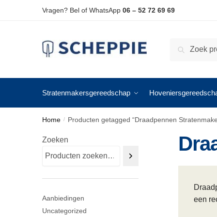
Skip
Skip
Vragen? Bel of WhatsApp
06 – 52 72 69 69
to
to
navigation
content
Zoeken
Zoeken
naar:
Stratenmakersgereedschap
Hoveniersgereedsch
Home
Producten getagged “Draadpennen Stratenmake
/
Dra
Zoeken
Draadp
Aanbiedingen
een re
Uncategorized