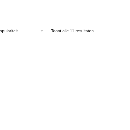
Gesorteerd
Toont alle 11 resultaten
op
populariteit