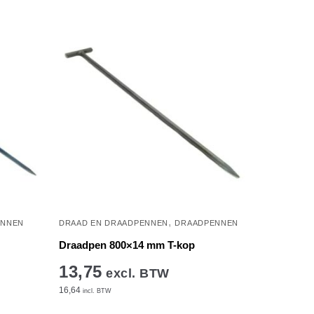
,
ENNEN
DRAAD EN DRAADPENNEN
DRAADPENNEN
Draadpen 800×14 mm T-kop
13,75
excl. BTW
16,64
incl. BTW