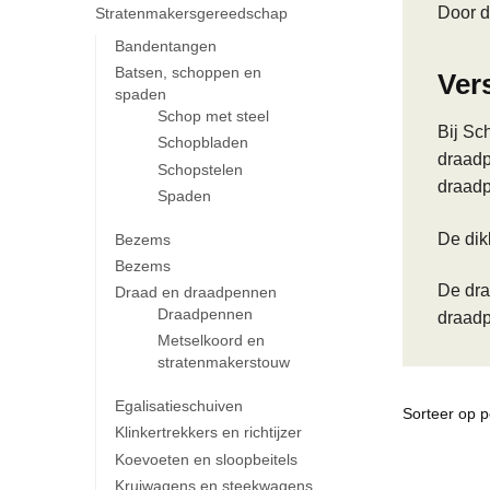
Door d
Stratenmakersgereedschap
Bandentangen
Batsen, schoppen en
Ver
spaden
Schop met steel
Bij Sc
Schopbladen
draadp
Schopstelen
draadp
Spaden
De dik
Bezems
Bezems
De dra
Draad en draadpennen
Draadpennen
draadp
Metselkoord en
stratenmakerstouw
Egalisatieschuiven
Klinkertrekkers en richtijzer
Koevoeten en sloopbeitels
Kruiwagens en steekwagens