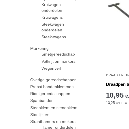
Kruiwagen
onderdelen
Kruiwagens
Steekwagen
onderdelen
Steekwagens
Markering
Smetgereedschap
Vetkrijt en markers
Wegenverf
DRAAD EN D
Overige gereedschappen
Draadpen 
Probst bandenklemmen
Rioolgereedschappen
10,95
e
Spanbanden
13,25
incl. BTW
Steenklem en stenenklem
Stootijzers
Straathamers en mokers
Hamer onderdelen