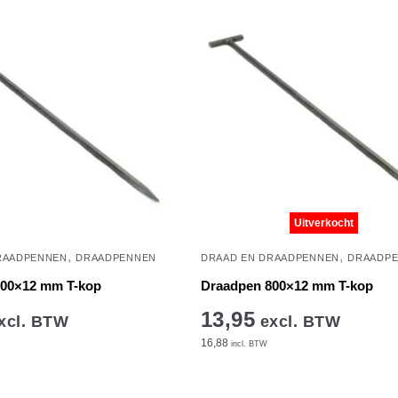
Uitverkocht
,
,
RAADPENNEN
DRAADPENNEN
DRAAD EN DRAADPENNEN
DRAADP
600×12 mm T-kop
Draadpen 800×12 mm T-kop
13,95
xcl. BTW
excl. BTW
16,88
incl. BTW