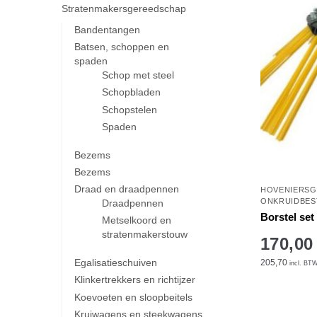
Stratenmakersgereedschap
Bandentangen
Batsen, schoppen en
spaden
Schop met steel
Schopbladen
Schopstelen
Spaden
Bezems
Bezems
Draad en draadpennen
HOVENIERS
ONKRUIDBES
Draadpennen
Borstel set
Metselkoord en
stratenmakerstouw
170,00
Egalisatieschuiven
205,70
incl. BT
Klinkertrekkers en richtijzer
Koevoeten en sloopbeitels
Kruiwagens en steekwagens