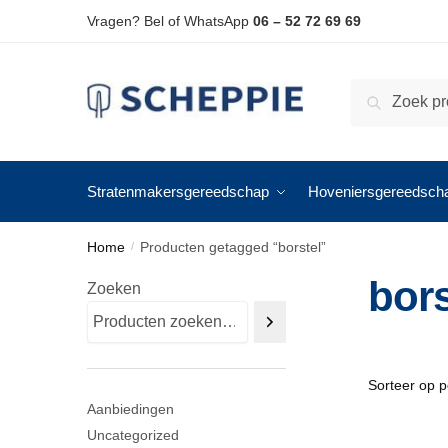
Skip
Skip
Vragen? Bel of WhatsApp
06 – 52 72 69 69
to
to
navigation
content
Zoeken
Zoeken
naar:
Stratenmakersgereedschap
Hoveniersgereedsch
Home
Producten getagged “borstel”
/
bors
Zoeken
Aanbiedingen
Uncategorized