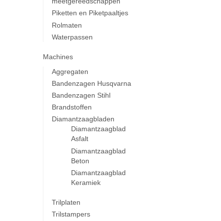
meetgereedschappen
Piketten en Piketpaaltjes
Rolmaten
Waterpassen
Machines
Aggregaten
Bandenzagen Husqvarna
Bandenzagen Stihl
Brandstoffen
Diamantzaagbladen
Diamantzaagblad
Asfalt
Diamantzaagblad
Beton
Diamantzaagblad
Keramiek
Trilplaten
Trilstampers