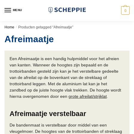
Skip
Skip
to
to
MENU
0
navigation
content
Home
/
Producten getagged “Afreimaatje”
Afreimaatje
Een Afreimaatje is een handig hulpmiddel voor het afreien
van kanten. Wanneer de hoogtes zijn bepaald en de
trottoirbanden gesteld zijn kan je het verstelbare gedeelte
van de afreilat op de bovenkant van de streklaag of
trottoirband leggen. Met de aluminium lat kan je het
zandbed op de juiste hoogte vlak trekken. De hoogte wordt
hierna overgenomen door een
grote afreilat/strijklat
.
Afreimaatje verstelbaar
De bandenmaat is verstelbaar door middel van een
vleugelmoer. De hoogtes van de trottoirbanden of streklaag