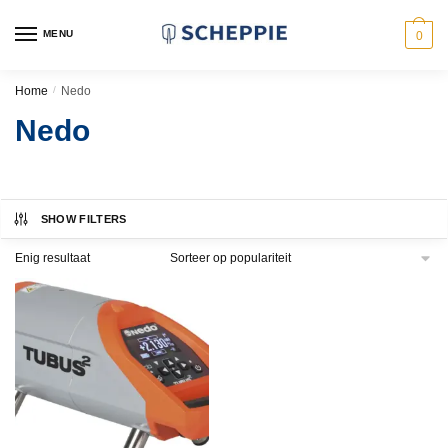
Skip
Skip
to
to
MENU
0
navigation
content
Home
/
Nedo
Nedo
SHOW FILTERS
Enig resultaat