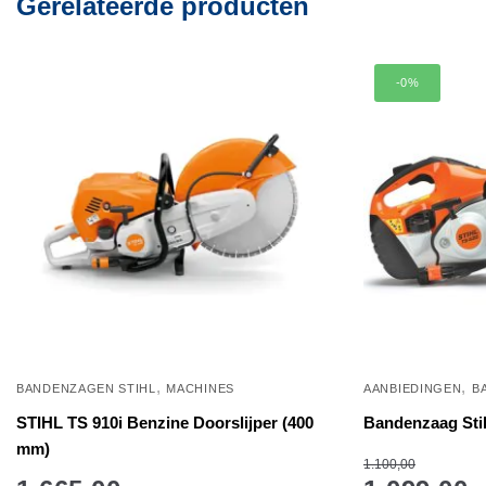
Gerelateerde producten
-0%
,
,
BANDENZAGEN STIHL
MACHINES
AANBIEDINGEN
B
STIHL TS 910i Benzine Doorslijper (400
Bandenzaag Sti
mm)
1.100,00