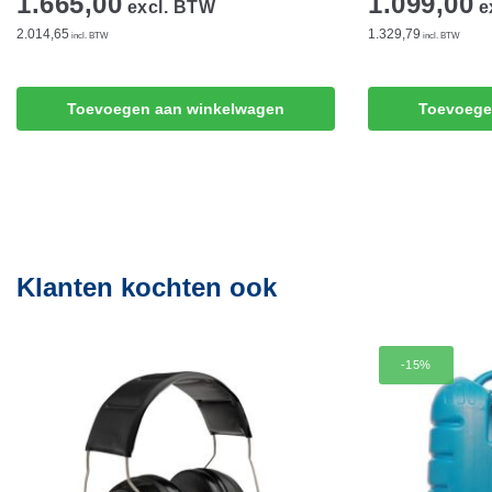
1.665,00
1.099,00
excl. BTW
e
2.014,65
1.329,79
incl. BTW
incl. BTW
Toevoegen aan winkelwagen
Toevoege
Klanten kochten ook
-15%