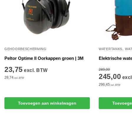
,
GEHOORBESCHERMING
WATERTANKS
WA
Peltor Optime II Oorkappen groen | 3M
Elektrische wat
23,75
289,00
excl. BTW
245,00
excl
28,74
incl. BTW
296,45
incl. BTW
Toevoegen aan winkelwagen
Toevoege