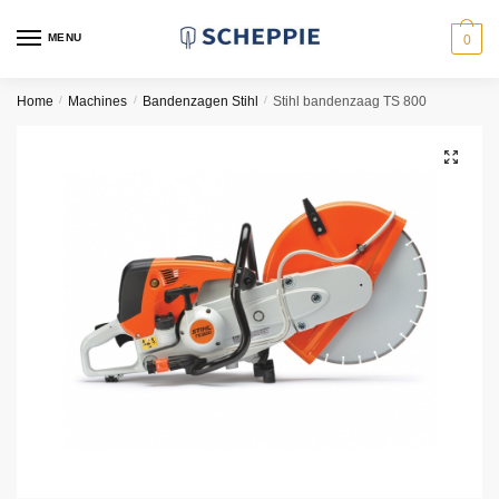
Skip
Skip
to
to
MENU
0
navigation
content
Home
/
Machines
/
Bandenzagen Stihl
/
Stihl bandenzaag TS 800
🔍