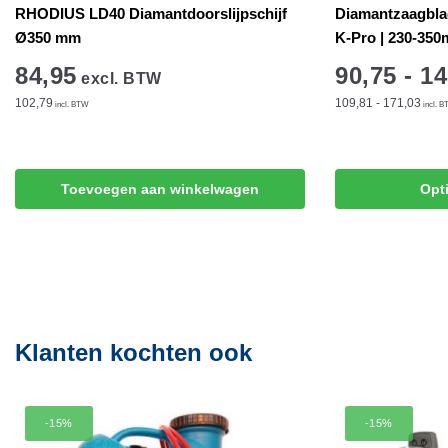
RHODIUS LD40 Diamantdoorslijpschijf
Diamantzaagbla
Ø350 mm
K-Pro | 230-35
84,95
90,75 - 1
excl. BTW
102,79
109,81 - 171,03
incl. BTW
incl. 
Dit
product
Toevoegen aan winkelwagen
Opt
heeft
meerdere
variaties.
Deze
optie
kan
Klanten kochten ook
gekozen
worden
op
de
-15%
-15%
productpagina