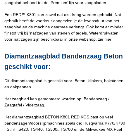
zaagblad behoort tot de ‘Premium’ lijn voor zaagbladen.
Een RED™ K801 kan zowel nat als droog worden gebruikt. Nat
gebruik heeft de voorkeur aangezien je de levensduur van het
zaagblad en de machine daarmee verlengt. Ook komt er minder
fijnstof vrij bij ‘nat’zagen van stenen of tegels. Waterdrukvaten
voor nat zagen zijn beschikbaar in onze webshop, zie
hier
Diamantzaagblad Bandenzaag Beton
geschikt voor:
Dit diamantzaagblad is geschikt voor: Beton, klinkers, bakstenen
en dakpannen.
Het zaagblad kan gemonteerd worden op: Bandenzaag /
Zaagtafel / Vloerzaag.
Het diamantzaagblad BETON K801 RED KGS past op veel
bandenzagen/doorslijpmachines zoals de: Husqvarna
K770
/K790
, Stihl
TS420
, TS440, TS500i, TS700 en de Milwaukee MX Fuel