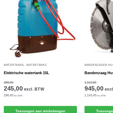
,
WATERTANKS
WATERTANKS
BANDENZAGEN HU
Elektrische watertank 15L
Bandenzaag Hu
289,00
1.113,00
245,00
945,00
excl. BTW
excl
296,45
1.143,45
incl. BTW
incl. BTW
Toevoegen aan winkelwagen
Toevoege