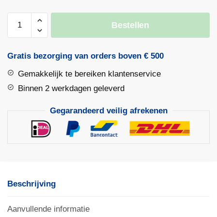
Diamantzaagblad
Bestellen
BETON
K801
|
Gratis bezorging van orders boven € 500
KGS
Gemakkelijk te bereiken klantenservice
RED
aantal
Binnen 2 werkdagen geleverd
Gegarandeerd veilig afrekenen
Beschrijving
Aanvullende informatie