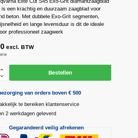
qvarna Elite Cut S45 Exo-Grit diamantzaagblad
is een krachtig en duurzaam zaagblad voor
d beton. Met dubbele Exo-Grit segmenten,
jsnelheid en lange levensduur is dit de ideale
oor professioneel zaagwerk
00
excl. BTW
. BTW
na
Bestellen
bezorging van orders boven € 500
kkelijk te bereiken klantenservice
en 2 werkdagen geleverd
zaagblad
Gegarandeerd veilig afrekenen