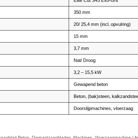
Elite Cut S45 Exo-Grit
350 mm
20/ 25,4 mm (incl. opvulring)
15 mm
3,7 mm
Nat/ Droog
3,2 – 15,5 kW
Gewapend beton
Beton, (bak)steen, kalkzandstee
Doorslijpmachines, vloerzaag
zaagblad Beton
,
Diamantzaagbladen
,
Machines
,
Vloerzaagmachine / A