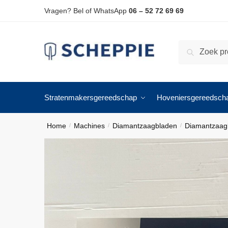
Skip
Skip
Vragen? Bel of WhatsApp
06 – 52 72 69 69
to
to
navigation
content
Zoeken
Zoeken
naar:
Stratenmakersgereedschap
Hoveniersgereedsch
Home
Machines
Diamantzaagbladen
Diamantzaagb
/
/
/