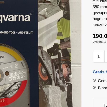
Het Hus
350 mm 
gewapen
hoge sni
keuze v
190,
229,90
incl
Husqvar
Elite
Cut
S45
Gratis 
Exo-
Gema
Grit
Binn
Diamant
350
mm
aantal