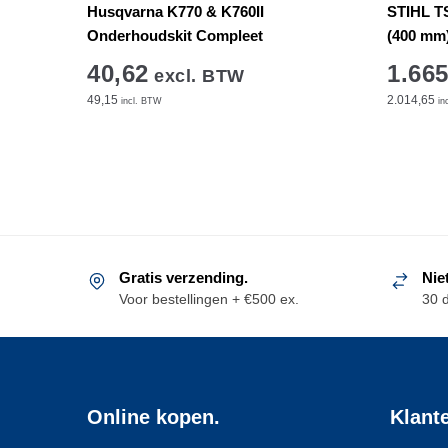
Husqvarna K770 & K760II
STIHL TS
Onderhoudskit Compleet
(400 mm
40,62
1.665
excl. BTW
49,15
2.014,65
incl. BTW
in
Gratis verzending.
Nie
Voor bestellingen + €500 ex.
30 
Online kopen.
Klant