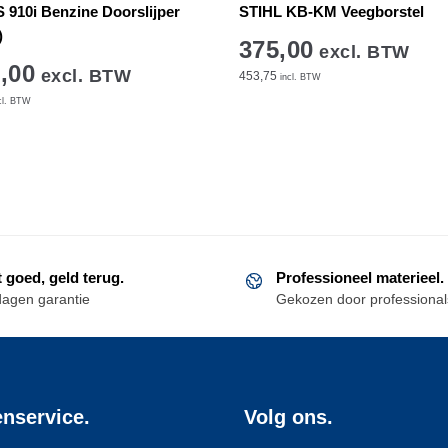
 910i Benzine Doorslijper
STIHL KB-KM Veegborstel
)
375,00
excl. BTW
,00
excl. BTW
453,75
incl. BTW
cl. BTW
t goed, geld terug.
Professioneel materieel.
dagen garantie
Gekozen door professional
enservice.
Volg ons.