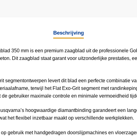
Beschrijving
blad 350 mm is een premium zaagblad uit de professionele Gol
on. Dit zaagblad staat garant voor uitzonderlijke prestaties, 
it segmentontwerpen levert dit blad een perfecte combinatie va
iaalafname, terwijl het Flat Exo-Grit segment met randinkeping 
rt de gebruiker maximale controle en minimale vermoeidheid t
qvarna’s hoogwaardige diamantbinding garandeert een lange st
wat het flexibel inzetbaar maakt op verschillende werkplekken.
 op gebruik met handgedragen doorslijpmachines en vloerzagen