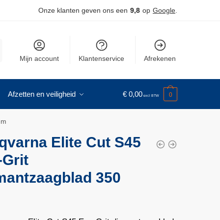
Onze klanten geven ons een
9,8
op
Google
.
Mijn account
Klantenservice
Afrekenen
Afzetten en veiligheid
€
0,00
0
mm
qvarna Elite Cut S45
Grit
mantzaagblad 350