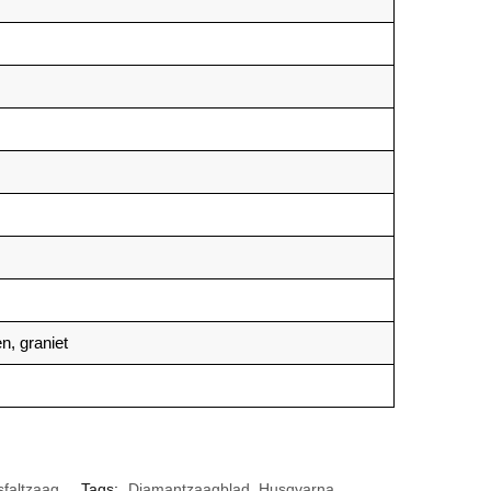
n, graniet
sfaltzaag
Tags:
Diamantzaagblad
,
Husqvarna