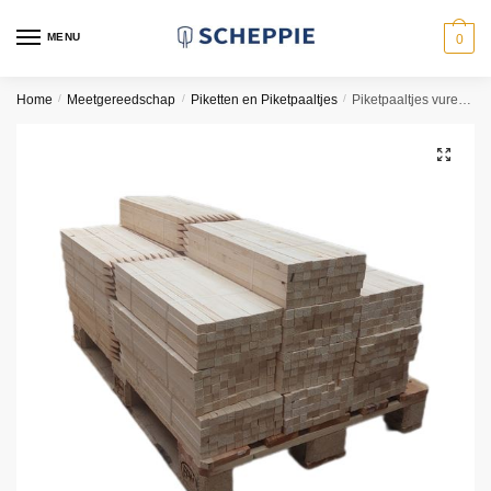
MENU
0
Home
/
Meetgereedschap
/
Piketten en Piketpaaltjes
/
Piketpaaltjes vuren 60cm | 2,2×2,2 | Pallet 1000 stuks
🔍