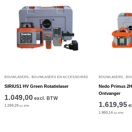
,
,
BOUWLASERS
BOUWLASERS EN ACCESSOIRES
BOUWLASERS
BO
SIRIUS1 HV Green Rotatielaser
Nedo Primus 2H 
Ontvanger
1.049,00
excl. BTW
1.619,95
e
1.269,29
incl. BTW
1.960,14
incl. BTW