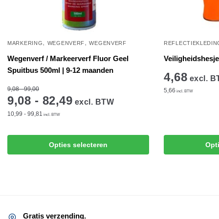
,
,
MARKERING
WEGENVERF
WEGENVERF
REFLECTIEKLEDIN
Wegenverf / Markeerverf Fluor Geel
Veiligheidshesj
Spuitbus 500ml | 9-12 maanden
4,68
excl. 
9,08 - 99,00
5,66
incl. BTW
9,08 - 82,49
excl. BTW
10,99 - 99,81
incl. BTW
Opties selecteren
Opt
Gratis verzending.