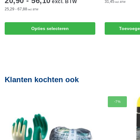
20,90 - 56,10
excl. BTW
31,45
incl. BTW
25,29 - 67,88
incl. BTW
Dit
Opties selecteren
Toevoege
product
heeft
meerdere
variaties.
Deze
optie
Klanten kochten ook
kan
gekozen
worden
op
-7%
de
productpagina