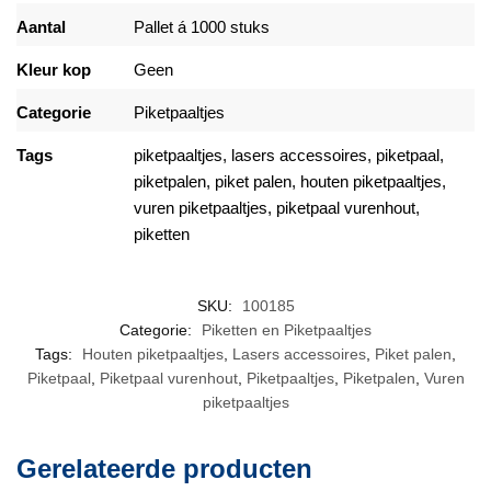
Aantal
Pallet á 1000 stuks
Kleur kop
Geen
Categorie
Piketpaaltjes
Tags
piketpaaltjes
,
lasers accessoires
,
piketpaal
,
piketpalen
,
piket palen
,
houten piketpaaltjes
,
vuren piketpaaltjes
,
piketpaal vurenhout
,
piketten
SKU:
100185
Categorie:
Piketten en Piketpaaltjes
Tags:
Houten piketpaaltjes
,
Lasers accessoires
,
Piket palen
,
Piketpaal
,
Piketpaal vurenhout
,
Piketpaaltjes
,
Piketpalen
,
Vuren
piketpaaltjes
Gerelateerde producten