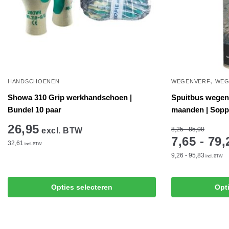
,
HANDSCHOENEN
WEGENVERF
WEG
Showa 310 Grip werkhandschoen |
Spuitbus wegenv
Bundel 10 paar
maanden | Sopp
26,95
8,25 - 85,00
excl. BTW
7,65 - 79,
32,61
incl. BTW
9,26 - 95,83
incl. BTW
Dit
product
Dit
Opties selecteren
Opt
heeft
product
meerdere
heeft
variaties.
meerdere