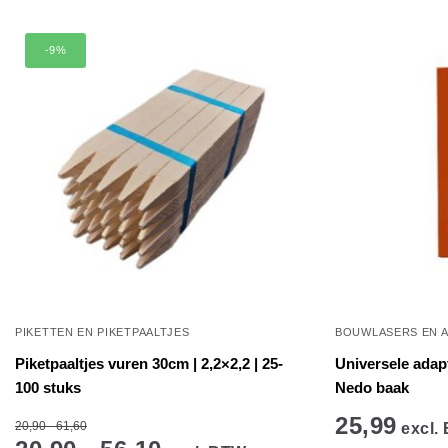
-9%
PIKETTEN EN PIKETPAALTJES
BOUWLASERS EN 
Piketpaaltjes vuren 30cm | 2,2×2,2 | 25-
Universele adapt
100 stuks
Nedo baak
25,99
20,90 - 61,60
excl.