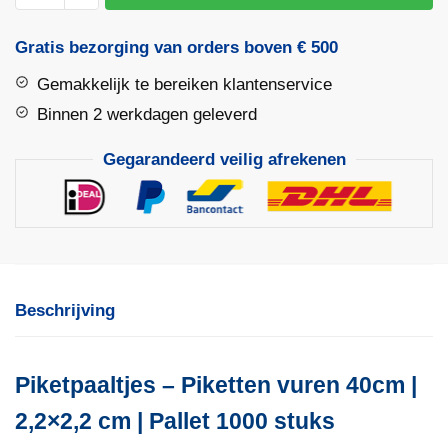
40cm
|
Gratis bezorging van orders boven € 500
2,2x2,2
Gemakkelijk te bereiken klantenservice
|
Pallet
Binnen 2 werkdagen geleverd
1000
Gegarandeerd veilig afrekenen
stuks
aantal
Beschrijving
Piketpaaltjes – Piketten vuren 40cm |
2,2×2,2 cm | Pallet 1000 stuks