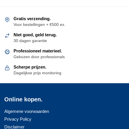
Deze
variaties.
optie
Deze
kan
optie
Gratis verzending.
gekozen
kan
Voor bestellingen + €500 ex.
worden
gekozen
Niet goed, geld terug.
op
worden
30 dagen garantie
de
op
productpagina
Professioneel materieel.
de
Gekozen door professionals
productpagina
Scherpe prijzen.
Dagelijkse prijs monitoring
Online kopen.
Algemene voorwaarden
Privacy Policy
Disclaimer