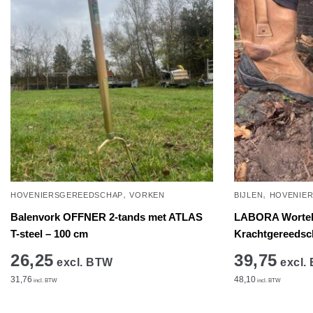
,
,
HOVENIERSGEREEDSCHAP
VORKEN
BIJLEN
HOVENIE
Balenvork OFFNER 2-tands met ATLAS
LABORA Wortel
T-steel – 100 cm
Krachtgereedsc
26,25
39,75
excl. BTW
excl.
31,76
48,10
incl. BTW
incl. BTW