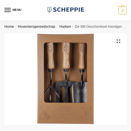
Skip
Skip
to
to
MENU
0
navigation
content
Home
/
Hoveniersgereedschap
/
Harken
/
De Wit Geschenkset Handgereedschap
🔍