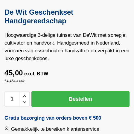
De Wit Geschenkset
Handgereedschap
Hoogwaardige 3-delige tuinset van DeWit met schepje,
cultivator en handvork. Handgesmeed in Nederland,
voorzien van essenhouten handvatten en verpakt in een
luxe geschenkdoos.
45,00
excl. BTW
54,45
incl. BTW
De
Bestellen
Wit
Geschenkset
Handgereedschap
Gratis bezorging van orders boven € 500
aantal
Gemakkelijk te bereiken klantenservice