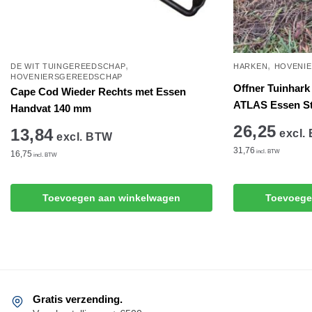
,
,
DE WIT TUINGEREEDSCHAP
HARKEN
HOVENI
HOVENIERSGEREEDSCHAP
Offner Tuinhark
Cape Cod Wieder Rechts met Essen
ATLAS Essen St
Handvat 140 mm
26,25
13,84
excl.
excl. BTW
31,76
incl. BTW
16,75
incl. BTW
Toevoegen aan winkelwagen
Toevoege
Gratis verzending.