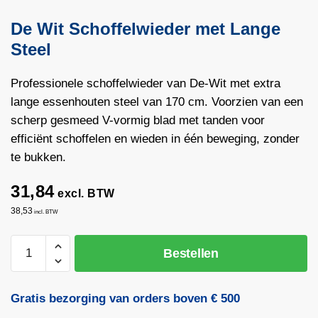
De Wit Schoffelwieder met Lange
Steel
Professionele schoffelwieder van De-Wit met extra
lange essenhouten steel van 170 cm. Voorzien van een
scherp gesmeed V-vormig blad met tanden voor
efficiënt schoffelen en wieden in één beweging, zonder
te bukken.
31,84
excl. BTW
38,53
incl. BTW
De
Bestellen
Wit
Schoffelwieder
met
Gratis bezorging van orders boven € 500
Lange