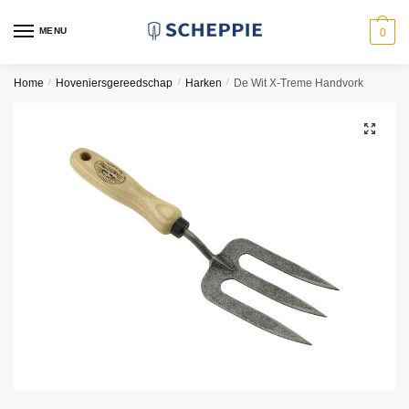
Skip
Skip
to
to
MENU
0
navigation
content
Home
/
Hoveniersgereedschap
/
Harken
/
De Wit X-Treme Handvork
🔍