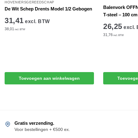
HOVENIERSGEREEDSCHAP
Balenvork OFF
De Wit Schep Drents Model 1/2 Gebogen
T-steel – 100 cm
31,41
excl. BTW
26,25
excl.
38,01
incl. BTW
31,76
incl. BTW
Toevoegen aan winkelwagen
Toevoege
Gratis verzending.
Voor bestellingen + €500 ex.