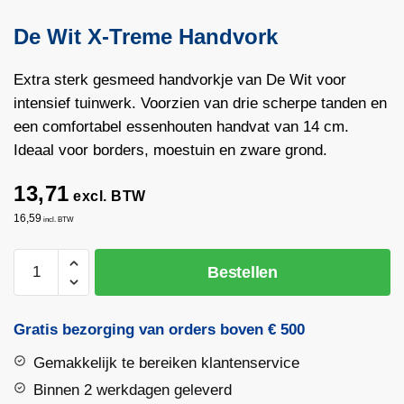
De Wit X-Treme Handvork
Extra sterk gesmeed handvorkje van De Wit voor
intensief tuinwerk. Voorzien van drie scherpe tanden en
een comfortabel essenhouten handvat van 14 cm.
Ideaal voor borders, moestuin en zware grond.
13,71
excl. BTW
16,59
incl. BTW
De
Bestellen
Wit
X-
Treme
Gratis bezorging van orders boven € 500
Handvork
Gemakkelijk te bereiken klantenservice
aantal
Binnen 2 werkdagen geleverd