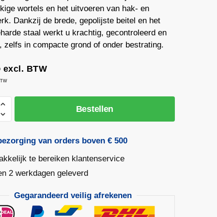
kige wortels en het uitvoeren van hak- en
k. Dankzij de brede, gepolijste beitel en het
harde staal werkt u krachtig, gecontroleerd en
t, zelfs in compacte grond of onder bestrating.
5
excl. BTW
 BTW
A
Bestellen
eker
d
ereedschap
bezorging van orders boven € 500
kkelijk te bereiken klantenservice
en 2 werkdagen geleverd
Gegarandeerd veilig afrekenen