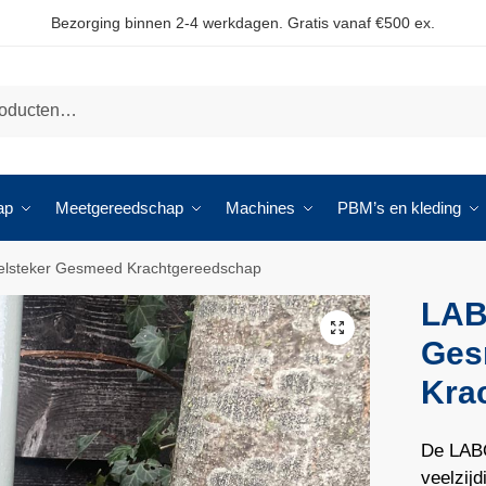
Bezorging binnen 2-4 werkdagen. Gratis vanaf €500 ex.
ap
Meetgereedschap
Machines
PBM’s en kleding
lsteker Gesmeed Krachtgereedschap
LAB
🔍
Ges
Kra
De LABO
veelzij