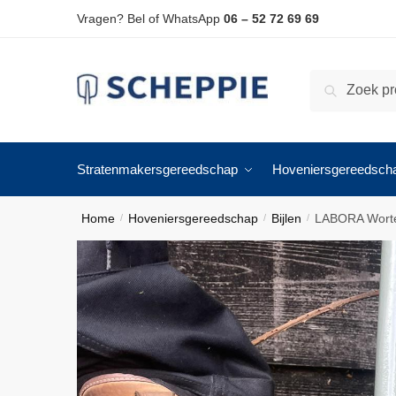
Skip
Skip
Vragen? Bel of WhatsApp
06 – 52 72 69 69
to
to
navigation
content
Zoeken
Zoeken
naar:
Stratenmakersgereedschap
Hoveniersgereedsch
Home
Hoveniersgereedschap
Bijlen
LABORA Worte
/
/
/