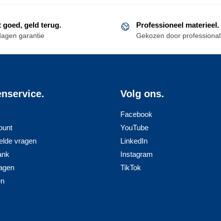
t goed, geld terug.
Professioneel materieel.
dagen garantie
Gekozen door professional
enservice.
Volg ons.
Facebook
ount
YouTube
elde vragen
LinkedIn
ank
Instagram
agen
TikTok
en