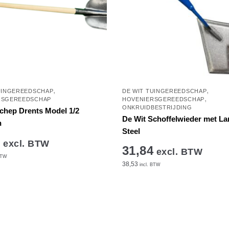
,
,
UINGEREEDSCHAP
DE WIT TUINGEREEDSCHAP
,
RSGEREEDSCHAP
HOVENIERSGEREEDSCHAP
ONKRUIDBESTRIJDING
chep Drents Model 1/2
De Wit Schoffelwieder met L
n
Steel
1
excl. BTW
31,84
excl. BTW
BTW
38,53
incl. BTW