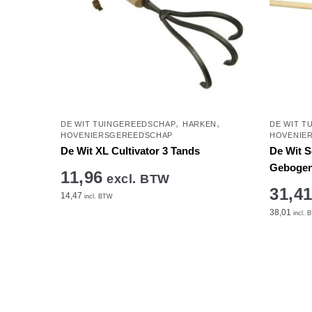
,
,
DE WIT TUINGEREEDSCHAP
HARKEN
DE WIT T
HOVENIERSGEREEDSCHAP
HOVENIE
De Wit XL Cultivator 3 Tands
De Wit S
Geboge
11,96
excl. BTW
31,4
14,47
incl. BTW
38,01
incl. 