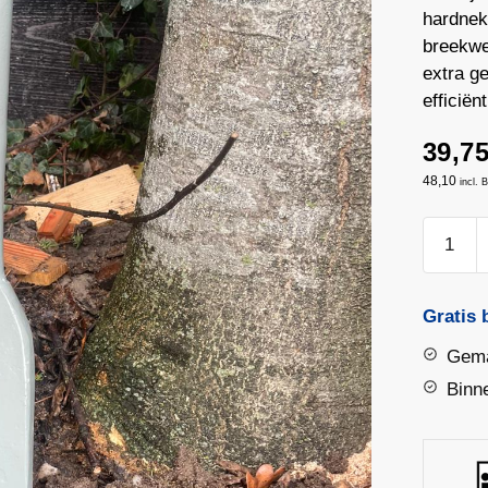
hardnek
breekwer
extra ge
efficiën
39,7
48,10
incl.
LABOR
Wortelst
Gesmee
Krachtg
Gratis 
aantal
Gema
Binn