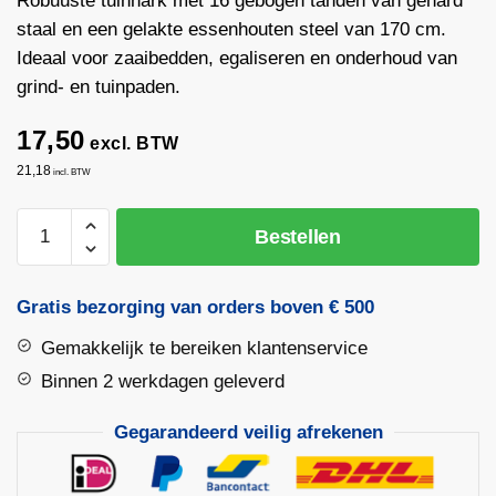
Robuuste tuinhark met 16 gebogen tanden van gehard
staal en een gelakte essenhouten steel van 170 cm.
Ideaal voor zaaibedden, egaliseren en onderhoud van
grind- en tuinpaden.
17,50
excl. BTW
21,18
incl. BTW
Tuinhark
Bestellen
OFFNER
16
gebogen
Gratis bezorging van orders boven € 500
tanden
Gemakkelijk te bereiken klantenservice
met
steel
Binnen 2 werkdagen geleverd
170
Gegarandeerd veilig afrekenen
cm
aantal