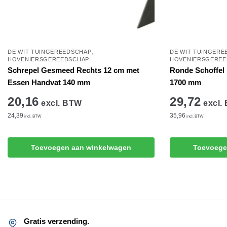
,
DE WIT TUINGEREEDSCHAP
DE WIT TUINGERE
HOVENIERSGEREEDSCHAP
HOVENIERSGEREE
Schrepel Gesmeed Rechts 12 cm met
Ronde Schoffel 
Essen Handvat 140 mm
1700 mm
20,16
29,72
excl. BTW
excl.
24,39
35,96
incl. BTW
incl. BTW
Toevoegen aan winkelwagen
Toevoege
Gratis verzending.