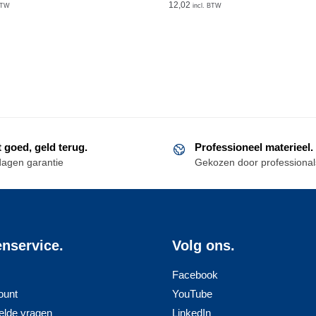
12,02
BTW
incl. BTW
t goed, geld terug.
Professioneel materieel.
dagen garantie
Gekozen door professional
enservice.
Volg ons.
Facebook
ount
YouTube
elde vragen
LinkedIn