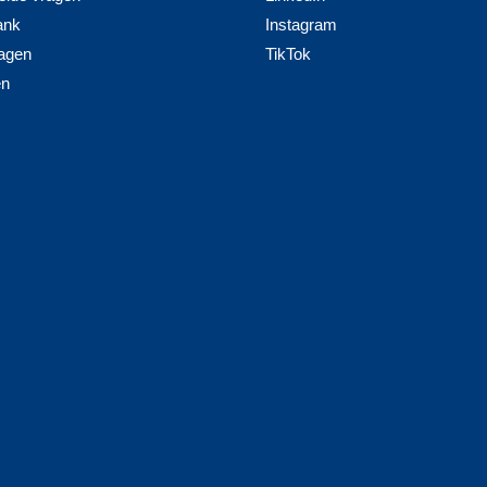
ank
Instagram
agen
TikTok
en