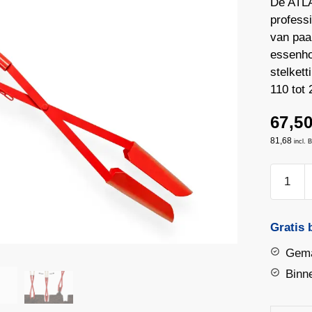
De ATLA
profess
van paa
essenho
stelket
110 tot
67,5
81,68
incl.
ATLAS
Palenzet
Jumbo
Nr.
Gratis 
1
Gema
–
Binn
Essenho
Stelen
95