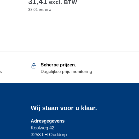
31,41
excl. BTW
38,01
incl. BTW
Scherpe prijzen.
s
Dagelijkse prijs monitoring
Wij staan voor u klaar.
Adresgegevens
Koolweg 42
3253 LH Ouddorp