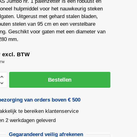
S Jumbo nr. 1 palenzetter is een robuust en
ioneel hulpmiddel voor het nauwkeurig steken
lgaten. Uitgerust met gehard stalen bladen,
uten stelen van 95 cm en een verstelbare
ting. Geschikt voor gaten met een diameter van
 280 mm.
0
excl. BTW
 BTW
Bestellen
ter
bezorging van orders boven € 500
kkelijk te bereiken klantenservice
en 2 werkdagen geleverd
uten
Gegarandeerd veilig afrekenen