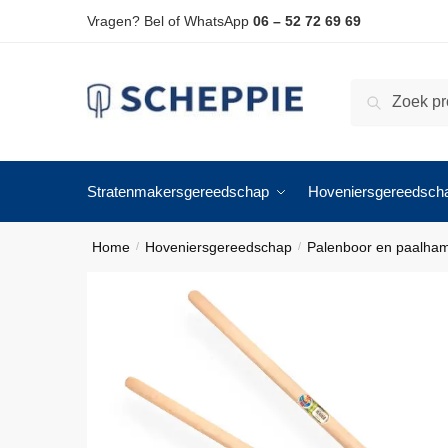
Skip
Skip
Vragen? Bel of WhatsApp
06 – 52 72 69 69
to
to
navigation
content
Zoeken
Zoeken
naar:
Stratenmakersgereedschap
Hoveniersgereedsch
Home
Hoveniersgereedschap
Palenboor en paalha
/
/