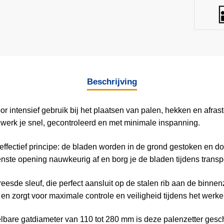
cm
aantal
Beschrijving
 intensief gebruik bij het plaatsen van palen, hekken en afras
werk je snel, gecontroleerd en met minimale inspanning.
fectief principe: de bladen worden in de grond gestoken en doo
wenste opening nauwkeurig af en borg je de bladen tijdens transpo
eesde sleuf, die perfect aansluit op de stalen rib aan de binne
en zorgt voor maximale controle en veiligheid tijdens het werke
telbare gatdiameter van 110 tot 280 mm is deze palenzetter ges