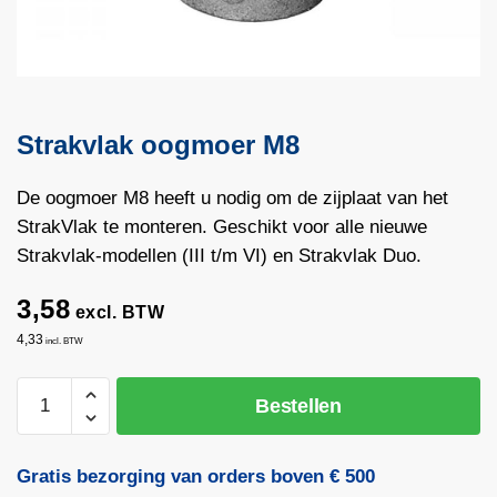
Strakvlak oogmoer M8
De oogmoer M8 heeft u nodig om de zijplaat van het
StrakVlak te monteren. Geschikt voor alle nieuwe
Strakvlak-modellen (III t/m VI) en Strakvlak Duo.
3,58
excl. BTW
4,33
incl. BTW
Strakvlak
Bestellen
oogmoer
M8
aantal
Gratis bezorging van orders boven € 500