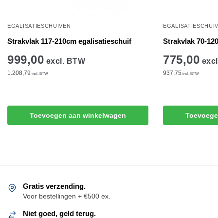
EGALISATIESCHUIVEN
EGALISATIESCHUI
Strakvlak 117-210cm egalisatieschuif
Strakvlak 70-12
999,00
775,00
excl. BTW
excl
1.208,79
937,75
incl. BTW
incl. BTW
Toevoegen aan winkelwagen
Toevoege
Gratis verzending.
Voor bestellingen + €500 ex.
Niet goed, geld terug.