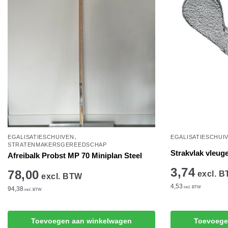
,
EGALISATIESCHUIVEN
EGALISATIESCHUI
STRATENMAKERSGEREEDSCHAP
Strakvlak vleug
Afreibalk Probst MP 70 Miniplan Steel
3,74
78,00
excl. 
excl. BTW
4,53
incl. BTW
94,38
incl. BTW
Toevoegen aan winkelwagen
Toevoege