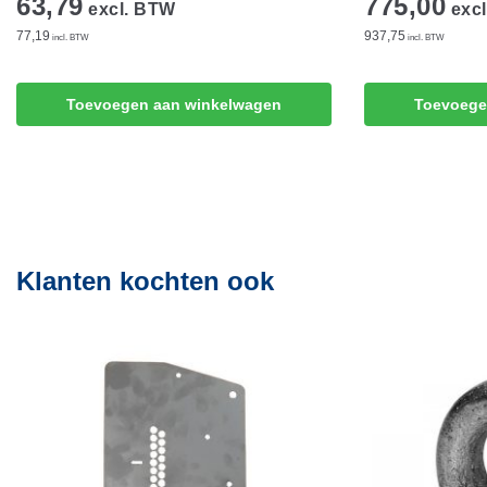
63,79
775,00
excl. BTW
excl
77,19
937,75
incl. BTW
incl. BTW
Toevoegen aan winkelwagen
Toevoege
Klanten kochten ook