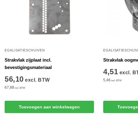
EGALISATIESCHUIVEN
EGALISATIESCHUI
Strakvlak zijplaat incl.
Strakvlak oogm
bevestigingsmateriaal
4,51
excl. 
56,10
excl. BTW
5,46
incl. BTW
67,88
incl. BTW
Toevoegen aan winkelwagen
Toevoege