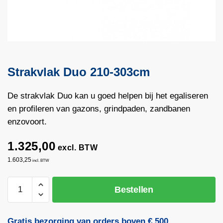
Strakvlak Duo 210-303cm
De strakvlak Duo kan u goed helpen bij het egaliseren
en profileren van gazons, grindpaden, zandbanen
enzovoort.
1.325,00
excl. BTW
1.603,25
incl. BTW
Strakvlak
Bestellen
Duo
210-
303cm
Gratis bezorging van orders boven € 500