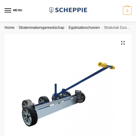
Skip
Skip
to
to
MENU
0
navigation
content
Home
/
Stratenmakersgereedschap
/
Egalisatieschuiven
/
Strakvlak Duo 210-303cm
🔍