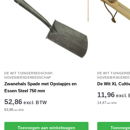
,
DE WIT TUINGEREEDSCHAP
DE WIT TUINGERE
HOVENIERSGEREEDSCHAP
HOVENIERSGEREE
Zwanehals Spade met Opstapjes en
De Wit XL Culti
Essen Steel 750 mm
11,96
excl.
52,86
excl. BTW
14,47
incl. BTW
63,96
incl. BTW
Toevoegen aan winkelwagen
Toevoege