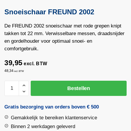
Snoeischaar FREUND 2002
De FREUND 2002 snoeischaar met rode grepen knipt
takken tot 22 mm. Verwisselbare messen, draadsnijder
en gordelhouder voor optimaal snoei- en
comfortgebruik.
39,95
excl. BTW
48,34
incl. BTW
Snoeischaar
Bestellen
FREUND
2002
aantal
Gratis bezorging van orders boven € 500
Gemakkelijk te bereiken klantenservice
Binnen 2 werkdagen geleverd