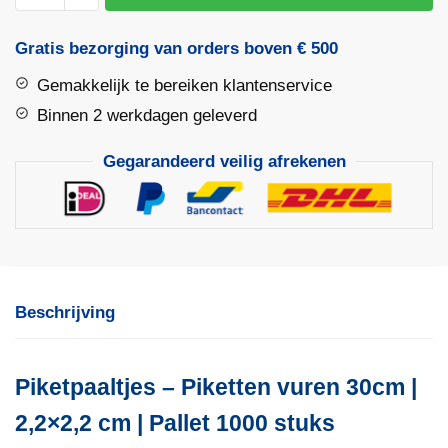
30cm
|
Gratis bezorging van orders boven € 500
2,2x2,2
Gemakkelijk te bereiken klantenservice
|
Pallet
Binnen 2 werkdagen geleverd
1000
Gegarandeerd veilig afrekenen
stuks
aantal
Beschrijving
Piketpaaltjes – Piketten vuren 30cm |
2,2×2,2 cm | Pallet 1000 stuks