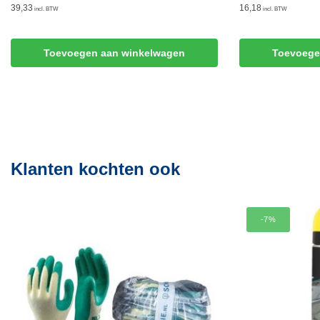
39,33
16,18
incl. BTW
incl. BTW
Toevoegen aan winkelwagen
Toevoege
Klanten kochten ook
-7%