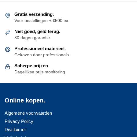
optie
Deze
kan
optie
Gratis verzending.
gekozen
kan
Voor bestellingen + €500 ex.
worden
gekozen
Niet goed, geld terug.
op
worden
30 dagen garantie
de
op
productpagina
Professioneel materieel.
de
Gekozen door professionals
productpagina
Scherpe prijzen.
Dagelijkse prijs monitoring
Online kopen.
Algemene voorwaarden
Privacy Policy
Disclaimer