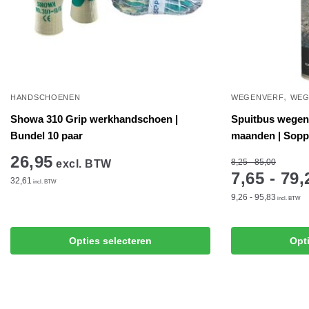
,
HANDSCHOENEN
WEGENVERF
WEG
Showa 310 Grip werkhandschoen |
Spuitbus wegenv
Bundel 10 paar
maanden | Sopp
26,95
8,25 - 85,00
excl. BTW
7,65 - 79,
32,61
incl. BTW
9,26 - 95,83
incl. BTW
Dit
product
Dit
Opties selecteren
Opt
heeft
product
meerdere
heeft
variaties.
meerdere
Deze
variaties.