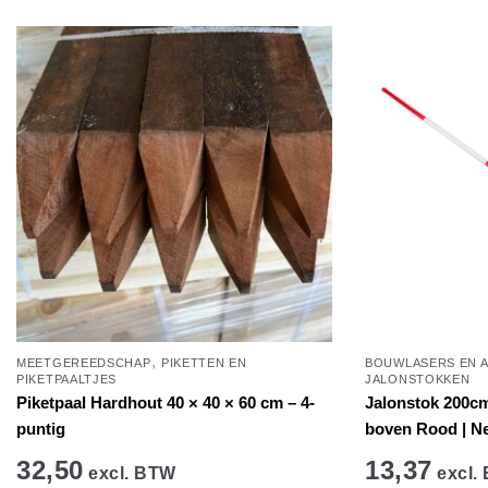
,
MEETGEREEDSCHAP
PIKETTEN EN
BOUWLASERS EN 
PIKETPAALTJES
JALONSTOKKEN
Piketpaal Hardhout 40 × 40 × 60 cm – 4-
Jalonstok 200cm,
puntig
boven Rood | Ne
32,50
13,37
excl. BTW
excl.