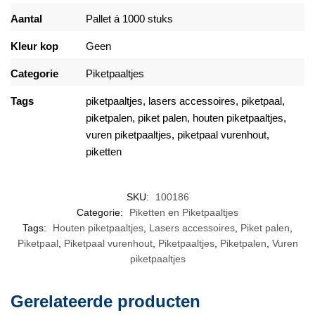
Aantal
Pallet á 1000 stuks
Kleur kop
Geen
Categorie
Piketpaaltjes
Tags
piketpaaltjes
,
lasers accessoires
,
piketpaal
,
piketpalen
,
piket palen
,
houten piketpaaltjes
,
vuren piketpaaltjes
,
piketpaal vurenhout
,
piketten
SKU:
100186
Categorie:
Piketten en Piketpaaltjes
Tags:
Houten piketpaaltjes
,
Lasers accessoires
,
Piket palen
,
Piketpaal
,
Piketpaal vurenhout
,
Piketpaaltjes
,
Piketpalen
,
Vuren
piketpaaltjes
Gerelateerde producten