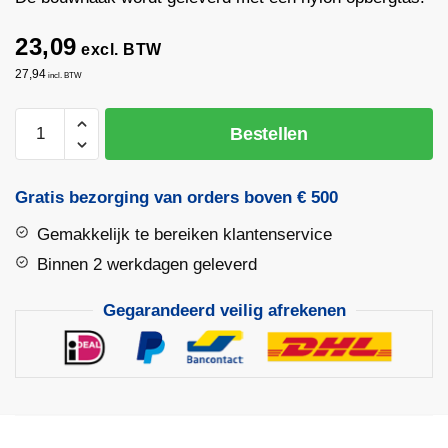
23,09
excl. BTW
27,94
incl. BTW
Haakse
Bestellen
hoek
/
Bouwhaak
Gratis bezorging van orders boven € 500
opvouwbaar
Gemakkelijk te bereiken klantenservice
60x60x84cm
|
Binnen 2 werkdagen geleverd
Memolon
Gegarandeerd veilig afrekenen
aantal