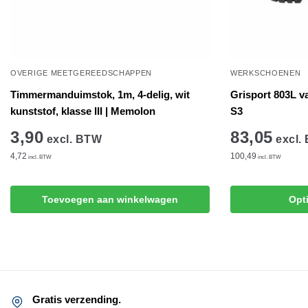
OVERIGE MEETGEREEDSCHAPPEN
WERKSCHOENEN
Timmermanduimstok, 1m, 4-delig, wit
Grisport 803L v
kunststof, klasse III | Memolon
S3
3,90
83,05
excl. BTW
excl.
4,72
100,49
incl. BTW
incl. BTW
Dit
Toevoegen aan winkelwagen
Opt
product
heeft
meerdere
variaties.
Deze
optie
Gratis verzending.