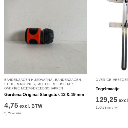
,
BANDENZAGEN HUSQVARNA
BANDENZAGEN
OVERIGE MEETGE
,
,
,
STIHL
MACHINES
MEETGEREEDSCHAP
Tegelmaatje
OVERIGE MEETGEREEDSCHAPPEN
Gardena Original Slangstuk 13 & 19 mm
129,25
excl
4,75
excl. BTW
156,39
incl. BTW
5,75
incl. BTW