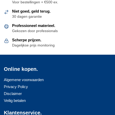
kan
Voor bestellingen + €500 ex.
gekozen
Niet goed, geld terug.
worden
30 dagen garantie
op
Professioneel materieel.
de
Gekozen door professionals
productpagina
Scherpe prijzen.
Dagelijkse prijs monitoring
Online kopen.
Algemene voorwaarden
Privacy Policy
Disclaimer
Veilig betalen
Klantenservice.