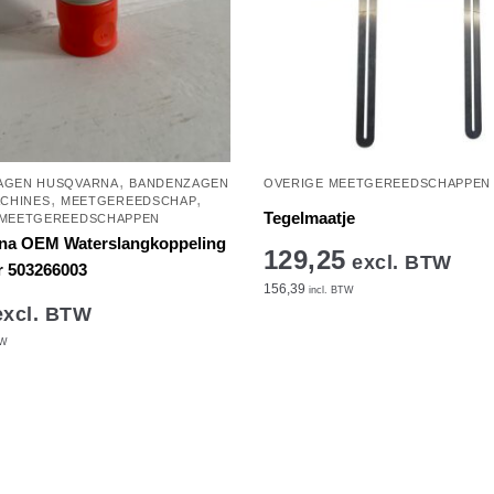
,
AGEN HUSQVARNA
BANDENZAGEN
OVERIGE MEETGEREEDSCHAPPEN
,
,
CHINES
MEETGEREEDSCHAP
Tegelmaatje
 MEETGEREEDSCHAPPEN
na OEM Waterslangkoppeling
129,25
excl. BTW
r 503266003
156,39
incl. BTW
xcl. BTW
TW