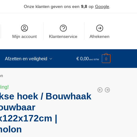
Onze klanten geven ons een
9,8
op
Google
.
Mijn account
Klantenservice
Afrekenen
Afzetten en veiligheid
€
0,00
0
on
ing!
kse hoek / Bouwhaak
ouwbaar
x122x172cm |
olon