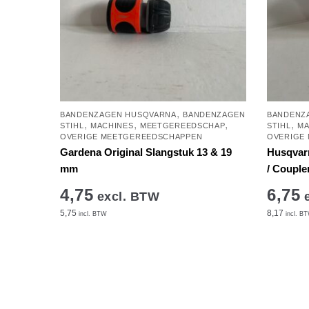
,
BANDENZAGEN HUSQVARNA
BANDENZAGEN
BANDENZ
,
,
,
,
STIHL
MACHINES
MEETGEREEDSCHAP
STIHL
MA
OVERIGE MEETGEREEDSCHAPPEN
OVERIGE
Gardena Original Slangstuk 13 & 19
Husqvar
mm
/ Couple
4,75
6,75
excl. BTW
e
5,75
8,17
incl. BTW
incl. B