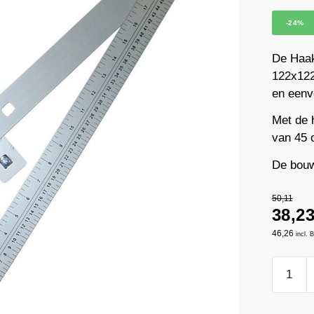
-24%
De Haa
122x122
en eenv
Met de 
van 45 
De bouw
50,11
38,2
46,26
incl.
Haakse
hoek
/