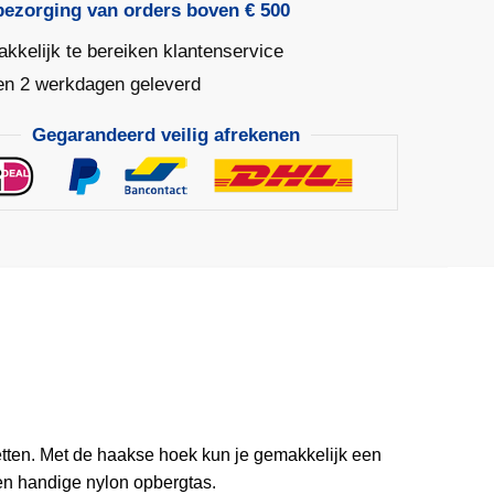
ak
bezorging van orders boven € 500
baar
kkelijk te bereiken klantenservice
2x172cm
en 2 werkdagen geleverd
n
Gegarandeerd veilig afrekenen
ten. Met de haakse hoek kun je gemakkelijk een
n handige nylon opbergtas.