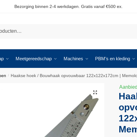
Bezorging binnen 2-4 werkdagen. Gratis vanaf €500 ex.
ap
Meetgereedschap
Machines
PBM’s en kleding
pen
Haakse hoek / Bouwhaak opvouwbaar 122x122x172cm | Memol
/
Aanbied
🔍
Haa
opv
122
Mem