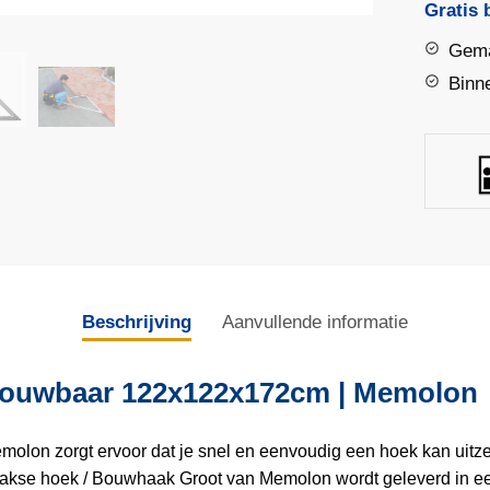
Bouwha
Gratis 
opvouw
Gema
122x12
Binn
|
Memolo
aantal
Beschrijving
Aanvullende informatie
vouwbaar 122x122x172cm | Memolon
on zorgt ervoor dat je snel en eenvoudig een hoek kan uitzet
akse hoek / Bouwhaak Groot van Memolon wordt geleverd in ee