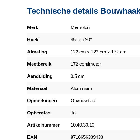
Technische details Bouwhaa
Merk
Memolon
Hoek
45° en 90°
Afmeting
122 cm x 122 cm x 172 cm
Meetbereik
172 centimeter
Aanduiding
0,5 cm
Materiaal
Aluminium
Opmerkingen
Opvouwbaar
Opbergtas
Ja
Artikelnummer
10.40.30.10
EAN
8716656339433