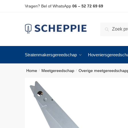
Skip
Skip
Vragen? Bel of WhatsApp
06 – 52 72 69 69
to
to
navigation
content
Zoeken
Zoeken
naar:
Stratenmakersgereedschap
Hoveniersgereedsch
Home
Meetgereedschap
Overige meetgereedschap
/
/