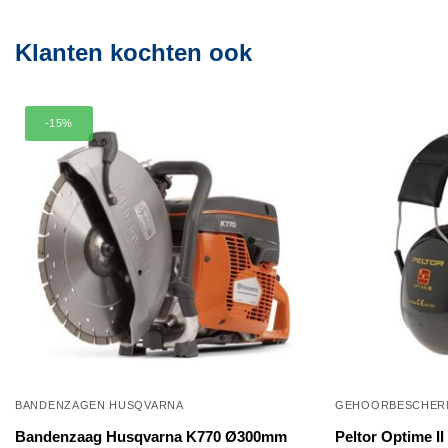
kan
kan
gekozen
gekozen
Klanten kochten ook
worden
worden
op
op
de
de
-15%
productpagina
productpagina
BANDENZAGEN HUSQVARNA
GEHOORBESCHER
Bandenzaag Husqvarna K770 Ø300mm
Peltor Optime I