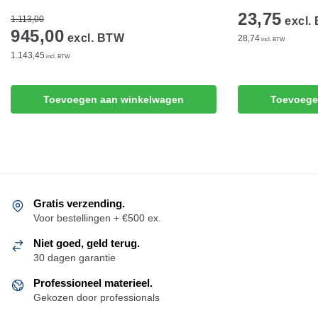
23,75
1.113,00
excl.
945,00
excl. BTW
28,74
incl. BTW
1.143,45
incl. BTW
Toevoegen aan winkelwagen
Toevoege
Gratis verzending.
Voor bestellingen + €500 ex.
Niet goed, geld terug.
30 dagen garantie
Professioneel materieel.
Gekozen door professionals