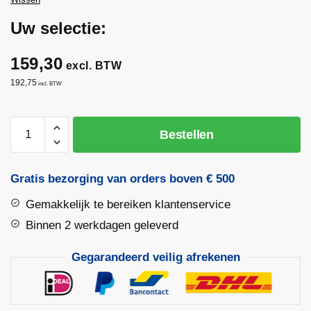
Uw selectie:
159,30
excl. BTW
192,75
incl. BTW
Diamantzaagblad
Bestellen
BETON
K801
|
Gratis bezorging van orders boven € 500
KGS
Gemakkelijk te bereiken klantenservice
RED
aantal
Binnen 2 werkdagen geleverd
Gegarandeerd veilig afrekenen