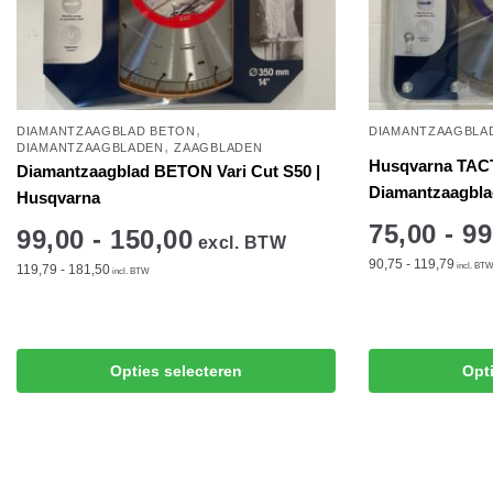
,
DIAMANTZAAGBLAD BETON
DIAMANTZAAGBLA
,
DIAMANTZAAGBLADEN
ZAAGBLADEN
Husqvarna TAC
Diamantzaagblad BETON Vari Cut S50 |
Diamantzaagbla
Husqvarna
75,00 - 99
99,00 - 150,00
excl. BTW
90,75 - 119,79
incl. BT
119,79 - 181,50
incl. BTW
Dit
Dit
product
product
Opties selecteren
Opt
heeft
heeft
meerdere
meerdere
variaties.
variaties.
Deze
Deze
optie
optie