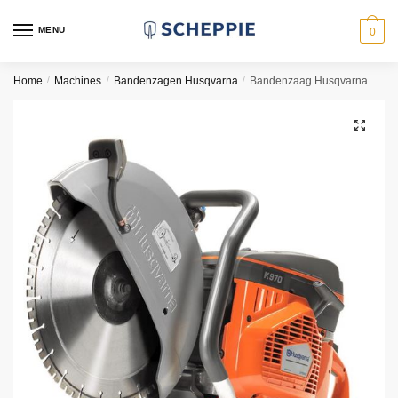
Skip
Skip
to
to
MENU
0
navigation
content
Home
/
Machines
/
Bandenzagen Husqvarna
/
Bandenzaag Husqvarna K970 Ø400mm
🔍