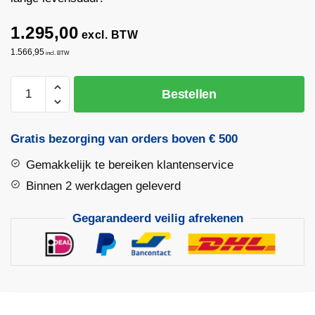
1.295,00
excl. BTW
1.566,95
incl. BTW
Bandenzaag
Bestellen
Husqvarna
K970
Ø400mm
Gratis bezorging van orders boven € 500
aantal
Gemakkelijk te bereiken klantenservice
Binnen 2 werkdagen geleverd
Gegarandeerd veilig afrekenen