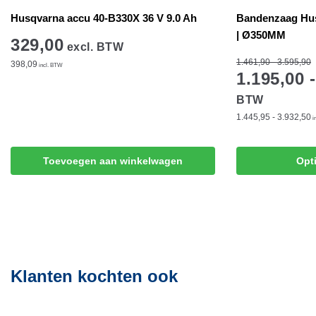
Husqvarna accu 40-B330X 36 V 9.0 Ah
Bandenzaag Hus
| Ø350MM
329,00
excl. BTW
1.461,90 - 3.595,90
398,09
incl. BTW
1.195,00 
BTW
1.445,95 - 3.932,50
i
Dit
Toevoegen aan winkelwagen
Opt
product
heeft
meerdere
variaties.
Deze
optie
Klanten kochten ook
kan
gekozen
worden