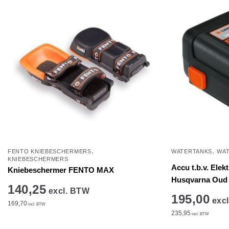
op
de
productpagina
,
,
FENTO KNIEBESCHERMERS
WATERTANKS
WA
KNIEBESCHERMERS
Accu t.b.v. Elek
Kniebeschermer FENTO MAX
Husqvarna Oud
140,25
excl. BTW
195,00
excl
169,70
incl. BTW
235,95
incl. BTW