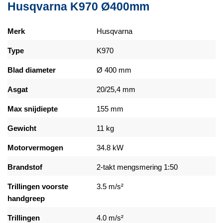
Husqvarna K970 Ø400mm
Merk
Husqvarna
Type
K970
Blad diameter
Ø 400 mm
Asgat
20/25,4 mm
Max snijdiepte
155 mm
Gewicht
11 kg
Motorvermogen
34.8 kW
Brandstof
2-takt mengsmering 1:50
Trillingen voorste
3.5 m/s²
handgreep
Trillingen
4.0 m/s²