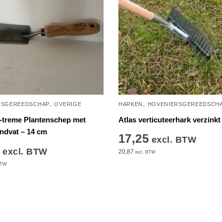
,
,
RSGEREEDSCHAP
OVERIGE
HARKEN
HOVENIERSGEREEDSCH
-treme Plantenschep met
Atlas verticuteerhark verzink
ndvat – 14 cm
17,25
excl. BTW
excl. BTW
20,87
incl. BTW
BTW