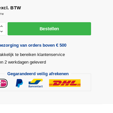
xcl. BTW
 BTW
Bestellen
pper
bezorging van orders boven € 500
kkelijk te bereiken klantenservice
en 2 werkdagen geleverd
Gegarandeerd veilig afrekenen