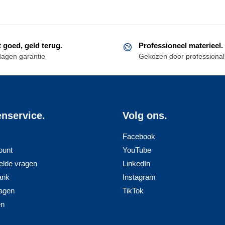
t goed, geld terug.
Professioneel materieel.
dagen garantie
Gekozen door professional
enservice.
Volg ons.
Facebook
ount
YouTube
elde vragen
LinkedIn
ank
Instagram
agen
TikTok
en