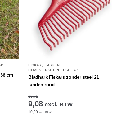
,
,
AP
FISKAR
HARKEN
HOVENIERSGEREEDSCHAP
t 36 cm
Bladhark Fiskars zonder steel 21
tanden rood
10,71
9,08
excl. BTW
10,99
incl. BTW