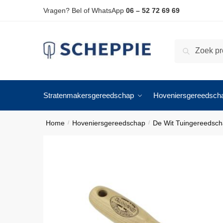
Skip
Skip
Vragen? Bel of WhatsApp
06 – 52 72 69 69
to
to
navigation
content
Zoeken
Zoeken
naar:
Stratenmakersgereedschap
Hoveniersgereedsch
Home
Hoveniersgereedschap
De Wit Tuingereedsc
/
/