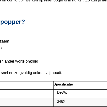
 en comfort bij werken op kniehoogte of in hurkzit. Zo kun je l
dpopper?
urzaam
rk
en ander wortelonkruid
 snel en zorgvuldig onkruidvrij houdt.
Specificatie
DeWit
3482