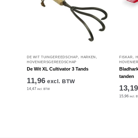
,
,
,
DE WIT TUINGEREEDSCHAP
HARKEN
FISKAR
H
HOVENIERSGEREEDSCHAP
HOVENIE
De Wit XL Cultivator 3 Tands
Bladhark
tanden
11,96
excl. BTW
13,1
14,47
incl. BTW
15,96
incl. 