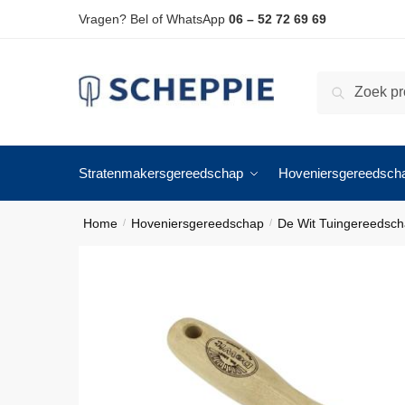
Skip
Skip
Vragen? Bel of WhatsApp
06 – 52 72 69 69
to
to
navigation
content
Zoeken
Zoeken
naar:
Stratenmakersgereedschap
Hoveniersgereedsch
Home
Hoveniersgereedschap
De Wit Tuingereedsc
/
/