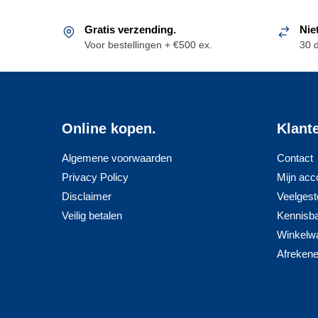
Gratis verzending.
Nie
Voor bestellingen + €500 ex.
30 
Online kopen.
Klant
Algemene voorwaarden
Contact
Privacy Policy
Mijn acc
Disclaimer
Veelgest
Veilig betalen
Kennisb
Winkelw
Afreken