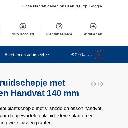
Onze klanten geven ons een
9,8
op
Google
.
Mijn account
Klantenservice
Afrekenen
Afzetten en veiligheid
€
0,00
0
ruidschepje met
en Handvat 140 mm
mal plantschepje met v-snede en essen handvat.
oor diepgeworteld onkruid, kleine planten en
rig werk tussen planten.