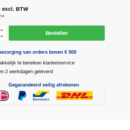
6
excl. BTW
 BTW
schepje
Bestellen
bezorging van orders boven € 500
kkelijk te bereiken klantenservice
en 2 werkdagen geleverd
Gegarandeerd veilig afrekenen