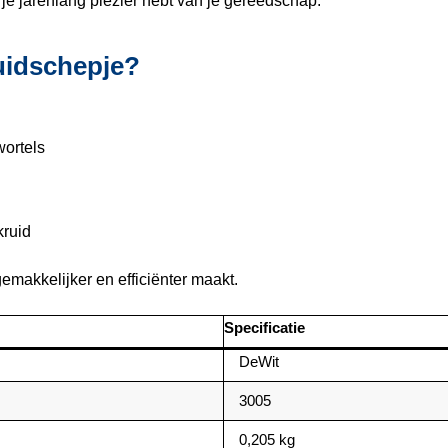
 je jarenlang plezier hebt van je gereedschap.
uidschepje?
wortels
kruid
emakkelijker en efficiënter maakt.
Specificatie
DeWit
3005
0,205 kg