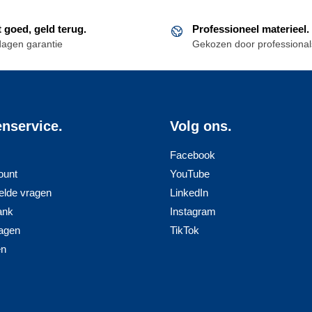
t goed, geld terug.
Professioneel materieel.
dagen garantie
Gekozen door professional
enservice.
Volg ons.
Facebook
ount
YouTube
elde vragen
LinkedIn
ank
Instagram
agen
TikTok
en