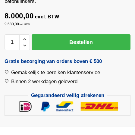
betonklinkers.
8.000,00
excl. BTW
9.680,00
incl. BTW
Wacker
Bestellen
Neuson
DPU
6555
Gratis bezorging van orders boven € 500
HeHap
Gemakkelijk te bereiken klantenservice
Trilplaat
65
Binnen 2 werkdagen geleverd
kN
Gegarandeerd veilig afrekenen
Diesel
aantal