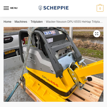
Skip
Skip
to
to
MENU
0
navigation
content
Home
/
Machines
/
Trilplaten
/
Wacker Neuson DPU 6555 HeHap Trilplaat 65 kN Diesel
🔍