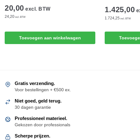
20,00
1.425,00
excl. BTW
e
24,20
incl. BTW
1.724,25
incl. BTW
Toevoegen aan winkelwagen
Toevoege
Gratis verzending.
Voor bestellingen + €500 ex.
Niet goed, geld terug.
30 dagen garantie
Professioneel materieel.
Gekozen door professionals
Scherpe prijzen.