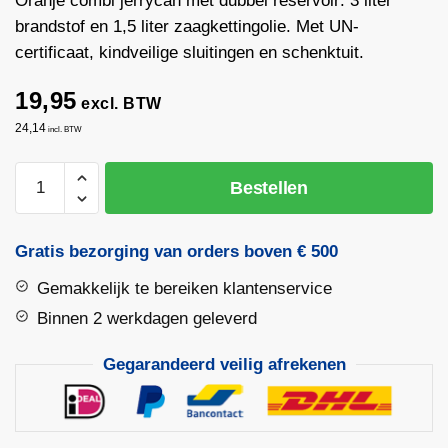
Oranje combi jerrycan met dubbel reservoir: 3 liter
brandstof en 1,5 liter zaagkettingolie. Met UN-
certificaat, kindveilige sluitingen en schenktuit.
19,95
excl. BTW
24,14
incl. BTW
Combi
Bestellen
Jerrycan
3L
+
Gratis bezorging van orders boven € 500
1,5L
Gemakkelijk te bereiken klantenservice
–
Oranje
Binnen 2 werkdagen geleverd
–
Gegarandeerd veilig afrekenen
Met
UN-
certificaat
aantal