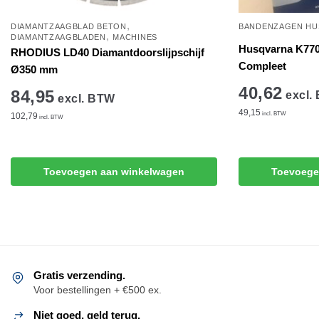
,
DIAMANTZAAGBLAD BETON
BANDENZAGEN HU
,
DIAMANTZAAGBLADEN
MACHINES
Husqvarna K770
RHODIUS LD40 Diamantdoorslijpschijf
Compleet
Ø350 mm
40,62
84,95
excl.
excl. BTW
49,15
incl. BTW
102,79
incl. BTW
Toevoegen aan winkelwagen
Toevoege
Gratis verzending.
Voor bestellingen + €500 ex.
Niet goed, geld terug.