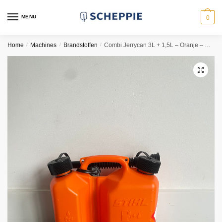
Skip
Skip
to
to
MENU
0
navigation
content
Home
/
Machines
/
Brandstoffen
/
Combi Jerrycan 3L + 1,5L – Oranje – Met UN-certificaat
🔍