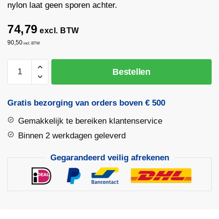
nylon laat geen sporen achter.
74,79
excl. BTW
90,50
incl. BTW
Stootijzer
Bestellen
1400x28mm
met
nylon
Gratis bezorging van orders boven € 500
dop
Gemakkelijk te bereiken klantenservice
Ø
60mm
Binnen 2 werkdagen geleverd
|
Gegarandeerd veilig afrekenen
De
Wit
aantal