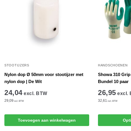
STOOTIJZERS
HANDSCHOENEN
Nylon dop Ø 50mm voor stootijzer met
Showa 310 Grip
nylon dop | De Wit
Bundel 10 paar
24,04
26,95
excl. BTW
excl.
29,09
32,61
incl. BTW
incl. BTW
Dit
Toevoegen aan winkelwagen
Opt
product