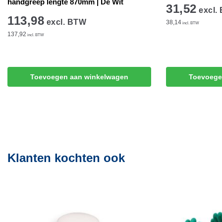
handgreep lengte 870mm | De Wit
31,52
excl.
113,98
excl. BTW
38,14
incl. BTW
137,92
incl. BTW
Toevoegen aan winkelwagen
Toevoege
Klanten kochten ook