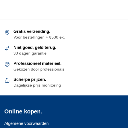
heeft
meerdere
variaties.
Deze
optie
Gratis verzending.
kan
Voor bestellingen + €500 ex.
gekozen
Niet goed, geld terug.
worden
30 dagen garantie
op
de
Professioneel materieel.
productpagina
Gekozen door professionals
Scherpe prijzen.
Dagelijkse prijs monitoring
Online kopen.
Algemene voorwaarden