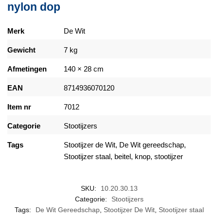
nylon dop
Merk
De Wit
Gewicht
7 kg
Afmetingen
140 × 28 cm
EAN
8714936070120
Item nr
7012
Categorie
Stootijzers
Tags
Stootijzer de Wit
,
De Wit gereedschap
,
Stootijzer staal
, beitel, knop,
stootijzer
SKU:
10.20.30.13
Categorie:
Stootijzers
Tags:
De Wit Gereedschap
,
Stootijzer De Wit
,
Stootijzer staal