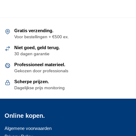
meerdere
meerdere
variaties.
variaties.
Deze
Deze
optie
optie
Gratis verzending.
kan
kan
Voor bestellingen + €500 ex.
gekozen
gekozen
Niet goed, geld terug.
worden
worden
30 dagen garantie
op
op
de
Professioneel materieel.
de
Gekozen door professionals
productpagina
productpagina
Scherpe prijzen.
Dagelijkse prijs monitoring
Online kopen.
Algemene voorwaarden