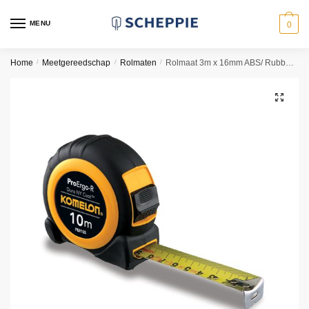
Skip
Skip
to
to
MENU
0
navigation
content
Home
/
Meetgereedschap
/
Rolmaten
/
Rolmaat 3m x 16mm ABS/ Rubber kast ProErgo R | Komelon
🔍