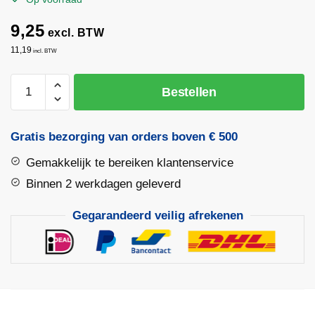
9,25
excl. BTW
11,19
incl. BTW
Rolmaat
Bestellen
3m
x
16mm
Gratis bezorging van orders boven € 500
ABS/
Gemakkelijk te bereiken klantenservice
Rubber
kast
Binnen 2 werkdagen geleverd
ProErgo
Gegarandeerd veilig afrekenen
R
|
Komelon
aantal