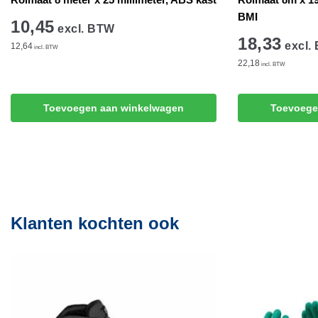
BMI
10,45
excl. BTW
18,33
excl.
12,64
incl. BTW
22,18
incl. BTW
Toevoegen aan winkelwagen
Toevoege
Klanten kochten ook