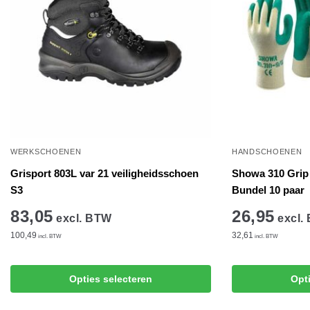
WERKSCHOENEN
HANDSCHOENEN
Grisport 803L var 21 veiligheidsschoen
Showa 310 Grip
S3
Bundel 10 paar
83,05
26,95
excl. BTW
excl.
100,49
32,61
incl. BTW
incl. BTW
Dit
Dit
Opties selecteren
Opt
product
product
heeft
heeft