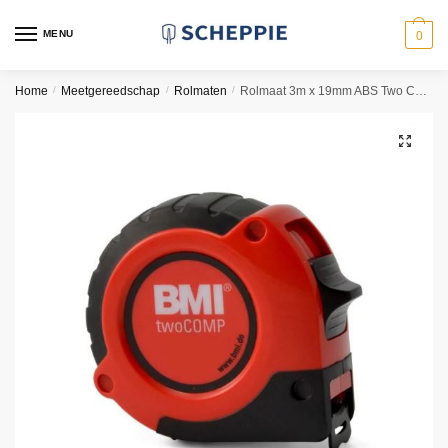
Skip
Skip
to
to
MENU
0
navigation
content
Home
/
Meetgereedschap
/
Rolmaten
/
Rolmaat 3m x 19mm ABS Two Comp | BMI
🔍