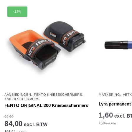
-13%
,
,
,
AANBIEDINGEN
FENTO KNIEBESCHERMERS
MARKERING
VETK
KNIEBESCHERMERS
Lyra permanent 
FENTO ORIGINAL 200 Kniebeschermers
1,60
excl. 
96,00
84,00
1,94
excl. BTW
incl. BTW
101,64