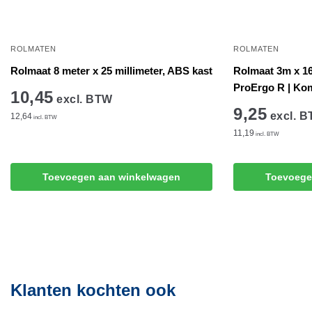
ROLMATEN
ROLMATEN
Rolmaat 8 meter x 25 millimeter, ABS kast
Rolmaat 3m x 1
ProErgo R | Ko
10,45
excl. BTW
9,25
excl. 
12,64
incl. BTW
11,19
incl. BTW
Toevoegen aan winkelwagen
Toevoege
Klanten kochten ook