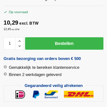
Op voorraad
10,29
excl. BTW
12,45
incl. BTW
Rolmaat
Bestellen
3m
x
19mm
Gratis bezorging van orders boven € 500
ABS
Gemakkelijk te bereiken klantenservice
Two
Comp
Binnen 2 werkdagen geleverd
|
Gegarandeerd veilig afrekenen
BMI
aantal