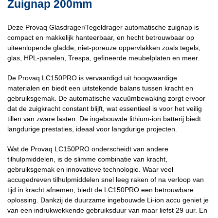
Zuignap 200mm
Deze Provaq Glasdrager/Tegeldrager automatische zuignap is
compact en makkelijk hanteerbaar, en hecht betrouwbaar op
uiteenlopende gladde, niet-poreuze oppervlakken zoals tegels,
glas, HPL-panelen, Trespa, gefineerde meubelplaten en meer.
De Provaq LC150PRO is vervaardigd uit hoogwaardige
materialen en biedt een uitstekende balans tussen kracht en
gebruiksgemak. De automatische vacuümbewaking zorgt ervoor
dat de zuigkracht constant blijft, wat essentieel is voor het veilig
tillen van zware lasten. De ingebouwde lithium-ion batterij biedt
langdurige prestaties, ideaal voor langdurige projecten.
Wat de Provaq LC150PRO onderscheidt van andere
tilhulpmiddelen, is de slimme combinatie van kracht,
gebruiksgemak en innovatieve technologie. Waar veel
accugedreven tilhulpmiddelen snel leeg raken of na verloop van
tijd in kracht afnemen, biedt de LC150PRO een betrouwbare
oplossing. Dankzij de duurzame ingebouwde Li-ion accu geniet je
van een indrukwekkende gebruiksduur van maar liefst 29 uur. En