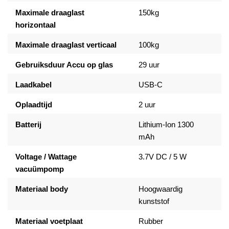
Maximale draaglast
150kg
horizontaal
Maximale draaglast verticaal
100kg
Gebruiksduur Accu op glas
29 uur
Laadkabel
USB-C
Oplaadtijd
2 uur
Batterij
Lithium-Ion 1300
mAh
Voltage / Wattage
3.7V DC / 5 W
vacuümpomp
Materiaal body
Hoogwaardig
kunststof
Materiaal voetplaat
Rubber