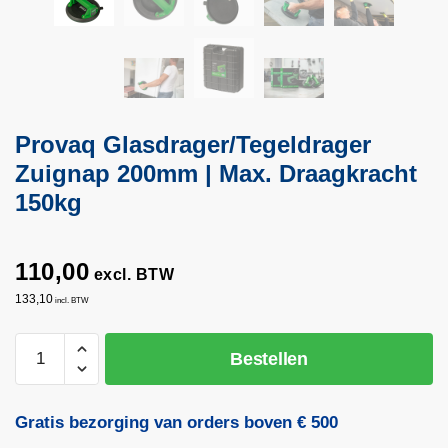
Provaq Glasdrager/Tegeldrager
Zuignap 200mm | Max. Draagkracht
150kg
110,00
excl. BTW
133,10
incl. BTW
Provaq
Bestellen
Glasdrager/Tegeldrager
Zuignap
200mm
Gratis bezorging van orders boven € 500
|