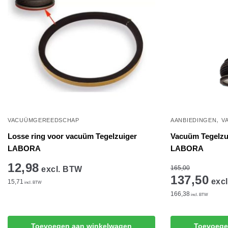
,
VACUÜMGEREEDSCHAP
AANBIEDINGEN
V
Losse ring voor vacuüm Tegelzuiger
Vacuüm Tegelzuig
LABORA
LABORA
12,98
165,00
excl. BTW
137,50
excl
15,71
incl. BTW
166,38
incl. BTW
Toevoegen aan winkelwagen
Toevoege