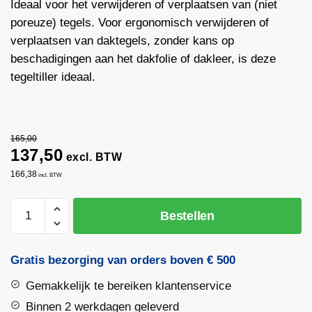
Ideaal voor het verwijderen of verplaatsen van (niet
poreuze) tegels. Voor ergonomisch verwijderen of
verplaatsen van daktegels, zonder kans op
beschadigingen aan het dakfolie of dakleer, is deze
tegeltiller ideaal.
165,00
137,50
excl. BTW
166,38
incl. BTW
Vacuüm
Bestellen
Tegelzuiger
-
Tegeltiller
Gratis bezorging van orders boven € 500
|
Gemakkelijk te bereiken klantenservice
LABORA
aantal
Binnen 2 werkdagen geleverd