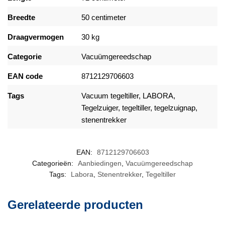
Breedte
50 centimeter
Draagvermogen
30 kg
Categorie
Vacuümgereedschap
EAN code
8712129706603
Tags
Vacuum tegeltiller
,
LABORA
,
Tegelzuiger,
tegeltiller
, tegelzuignap,
stenentrekker
EAN:
8712129706603
Categorieën:
Aanbiedingen
,
Vacuümgereedschap
Tags:
Labora
,
Stenentrekker
,
Tegeltiller
Gerelateerde producten