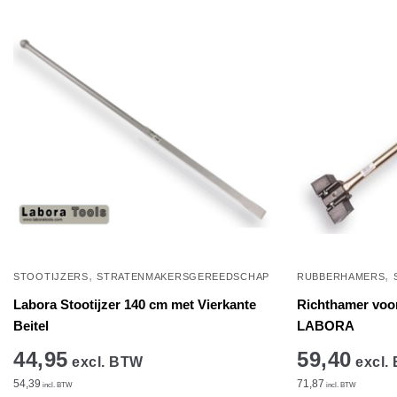
,
,
STOOTIJZERS
STRATENMAKERSGEREEDSCHAP
RUBBERHAMERS
Labora Stootijzer 140 cm met Vierkante
Richthamer voor
Beitel
LABORA
44,95
59,40
excl. BTW
excl.
54,39
71,87
incl. BTW
incl. BTW