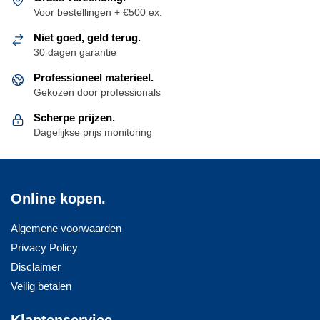
kan
Voor bestellingen + €500 ex.
gekozen
Niet goed, geld terug.
worden
30 dagen garantie
op
de
Professioneel materieel.
Gekozen door professionals
productpagina
Scherpe prijzen.
Dagelijkse prijs monitoring
Online kopen.
Algemene voorwaarden
Privacy Policy
Disclaimer
Veilig betalen
Klantenservice.