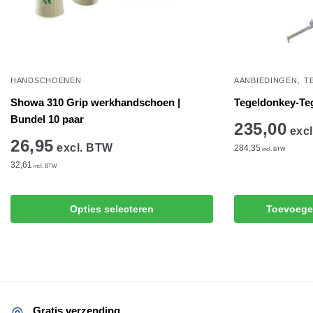
,
HANDSCHOENEN
AANBIEDINGEN
T
Showa 310 Grip werkhandschoen |
Tegeldonkey-Te
Bundel 10 paar
235,00
excl
26,95
excl. BTW
284,35
incl. BTW
32,61
incl. BTW
Dit
Opties selecteren
Toevoege
product
heeft
meerdere
variaties.
Deze
optie
Gratis verzending.