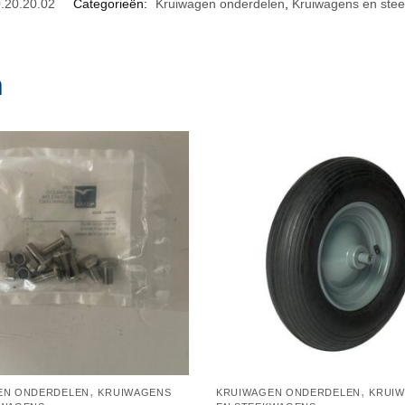
.20.20.02
Categorieën:
Kruiwagen onderdelen
,
Kruiwagens en ste
n
,
,
EN ONDERDELEN
KRUIWAGENS
KRUIWAGEN ONDERDELEN
KRUI