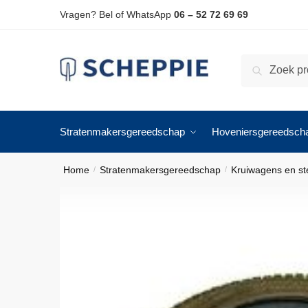
Skip
Skip
Vragen? Bel of WhatsApp
06 – 52 72 69 69
to
to
navigation
content
Zoeken
Zoeken
naar:
Stratenmakersgereedschap
Hoveniersgereedsch
Home
Stratenmakersgereedschap
Kruiwagens en s
/
/