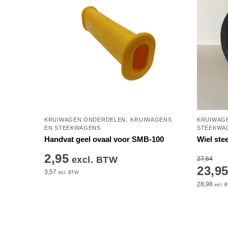
,
KRUIWAGEN ONDERDELEN
KRUIWAGENS
KRUIWAG
EN STEEKWAGENS
STEEKWA
Handvat geel ovaal voor SMB-100
Wiel st
2,95
excl. BTW
27,64
23,9
3,57
incl. BTW
28,98
incl. 