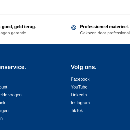
t goed, geld terug.
Professioneel materieel.
dagen garantie
Gekozen door professional
enservice.
Volg ons.
Facebook
ount
YouTube
elde vragen
LinkedIn
ank
Instagram
agen
TikTok
en