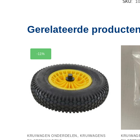
SKU:
10
Gerelateerde producte
-11%
,
KRUIWAGEN ONDERDELEN
KRUIWAGENS
KRUIWAG