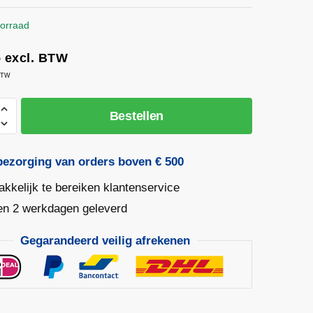
orraad
3
excl. BTW
 BTW
en
Bestellen
and
bezorging van orders boven € 500
kkelijk te bereiken klantenservice
en 2 werkdagen geleverd
Gegarandeerd veilig afrekenen