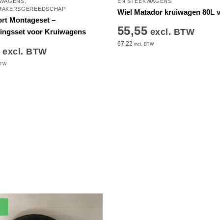
,
KWAGENS
EN STEEKWAGENS
MAKERSGEREEDSCHAP
Wiel Matador kruiwagen 80L v
ort Montageset –
55,55
excl. BTW
ingsset voor Kruiwagens
67,22
incl. BTW
excl. BTW
BTW