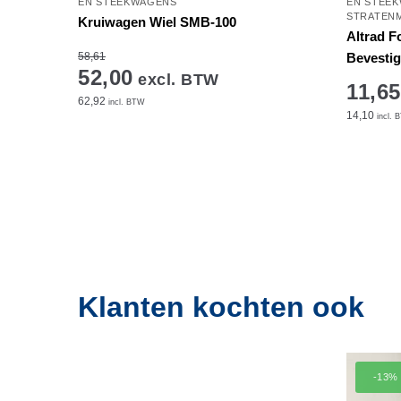
EN STEEKWAGENS
EN STEE
STRATEN
Kruiwagen Wiel SMB-100
Altrad F
58,61
Bevestig
52,00
excl. BTW
11,65
62,92
incl. BTW
14,10
incl. 
Klanten kochten ook
-13%