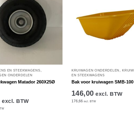
,
,
ENS EN STEEKWAGENS
KRUIWAGEN ONDERDELEN
KRUI
GEN ONDERDELEN
EN STEEKWAGENS
eekwagen Matador 260X25Ø
Bak voor kruiwagen SMB-100
146,00
excl. BTW
5
excl. BTW
176,66
incl. BTW
BTW