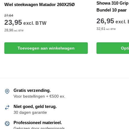
Showa 310 Grip
Wiel steekwagen Matador 260X25Ø
Bundel 10 paar
27,64
26,95
23,95
excl.
excl. BTW
32,61
incl. BTW
28,98
incl. BTW
Dit
Toevoegen aan winkelwagen
Opt
product
heeft
meerdere
variaties.
Deze
optie
Gratis verzending.
kan
Voor bestellingen + €500 ex.
gekozen
Niet goed, geld terug.
worden
30 dagen garantie
op
de
Professioneel materieel.
productpagina
Gekozen door professionals