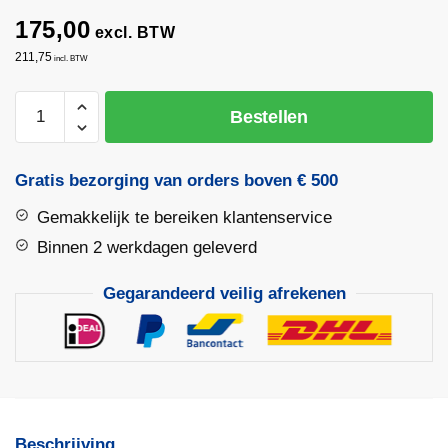
175,00
excl. BTW
211,75
incl. BTW
Matador
Bestellen
Steekwagen
350KG
aantal
Gratis bezorging van orders boven € 500
Gemakkelijk te bereiken klantenservice
Binnen 2 werkdagen geleverd
Gegarandeerd veilig afrekenen
Beschrijving