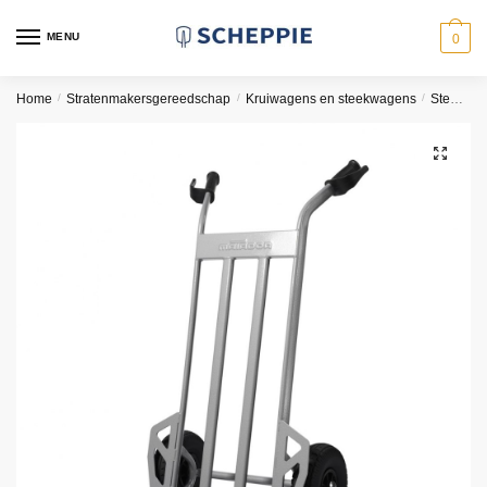
Skip
Skip
to
to
MENU
0
navigation
content
Home
/
Stratenmakersgereedschap
/
Kruiwagens en steekwagens
/
Steekwagens
🔍