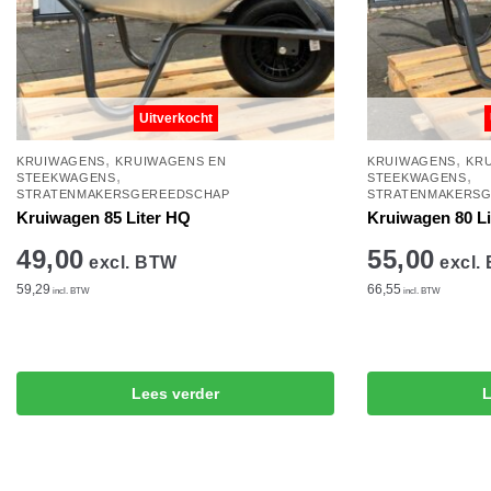
Uitverkocht
,
,
KRUIWAGENS
KRUIWAGENS EN
KRUIWAGENS
KR
,
,
STEEKWAGENS
STEEKWAGENS
STRATENMAKERSGEREEDSCHAP
STRATENMAKERS
Kruiwagen 85 Liter HQ
Kruiwagen 80 L
49,00
55,00
excl. BTW
excl.
59,29
66,55
incl. BTW
incl. BTW
Lees verder
L