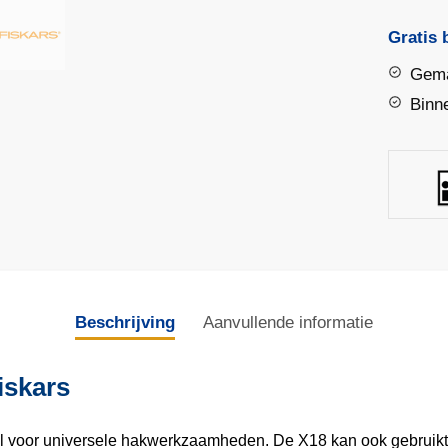
X18
universe
Gratis 
|
Gema
Fiskars
Binn
aantal
Beschrijving
Aanvullende informatie
Fiskars
bijl voor universele hakwerkzaamheden. De X18 kan ook gebrui