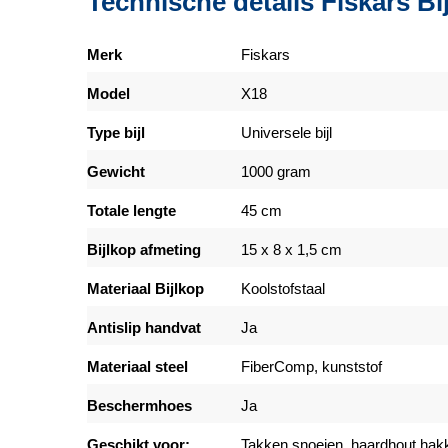
Technische details Fiskars Bi
Merk
Fiskars
Model
X18
Type bijl
Universele bijl
Gewicht
1000 gram
Totale lengte
45 cm
Bijlkop afmeting
15 x 8 x 1,5 cm
Materiaal Bijlkop
Koolstofstaal
Antislip handvat
Ja
Materiaal steel
FiberComp, kunststof
Beschermhoes
Ja
Geschikt voor:
Takken snoeien, haardhout ha