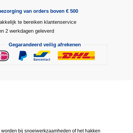
el
bezorging van orders boven € 500
kkelijk te bereiken klantenservice
en 2 werkdagen geleverd
Gegarandeerd veilig afrekenen
kt worden bij snoeiwerkzaamheden of het hakken