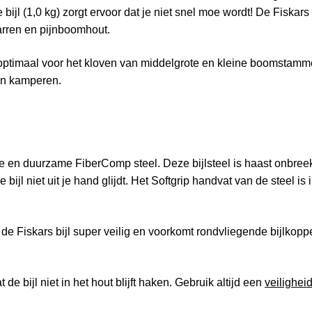
ijl (1,0 kg) zorgt ervoor dat je niet snel moe wordt! De Fiskars 
arren en pijnboomhout.
 en optimaal voor het kloven van middelgrote en kleine boomsta
 en kamperen.
rke en duurzame FiberComp steel. Deze bijlsteel is haast onbre
ijl niet uit je hand glijdt. Het Softgrip handvat van de steel is i
kt de Fiskars bijl super veilig en voorkomt rondvliegende bijlkop
e bijl niet in het hout blijft haken. Gebruik altijd een
veiligheid