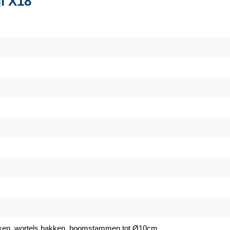
jl X18
kken, wortels hakken, boomstammen tot Ø10cm