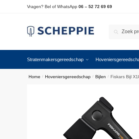
Skip
Skip
Vragen? Bel of WhatsApp
06 – 52 72 69 69
to
to
navigation
content
Zoeken
Zoeken
naar:
Stratenmakersgereedschap
Hoveniersgereedsch
Home
Hoveniersgereedschap
Bijlen
Fiskars Bijl X1
/
/
/