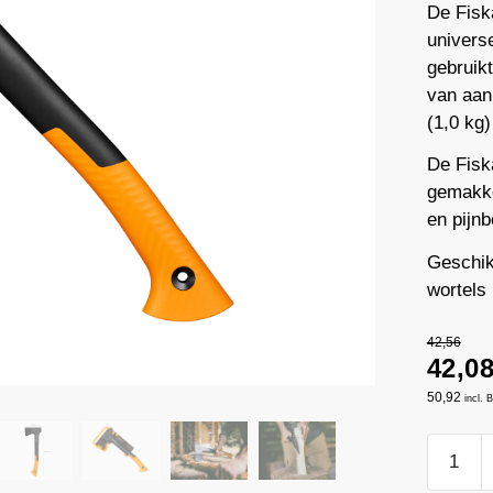
De Fiska
univers
gebruik
van aanm
(1,0 kg)
De Fiska
gemakke
en pijn
Geschik
wortels
42,56
42,0
50,92
incl.
Fiskars
Bijl