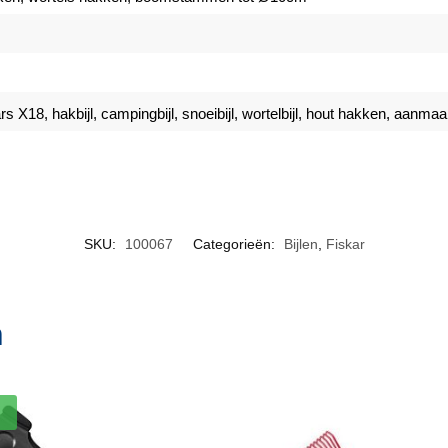
skars X18, hakbijl, campingbijl, snoeibijl, wortelbijl, hout hakken, aa
SKU:
100067
Categorieën:
Bijlen
,
Fiskar
n