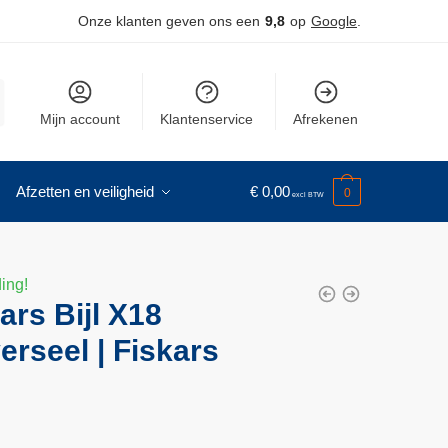
Onze klanten geven ons een
9,8
op
Google
.
Mijn account
Klantenservice
Afrekenen
Afzetten en veiligheid
€
0,00
0
ing!
ars Bijl X18
erseel | Fiskars