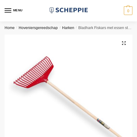
Skip
Skip
to
to
MENU
0
navigation
content
Home
/
Hoveniersgereedschap
/
Harken
/
Bladhark Fiskars met essen steel 21 tanden
🔍