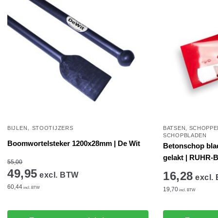
,
BIJLEN
STOOTIJZERS
BATSEN, SCHOPPE
SCHOPBLADEN
Boomwortelsteker 1200x28mm | De Wit
Betonschop blad
gelakt | RUHR-
55,00
49,95
16,28
excl. BTW
excl.
60,44
incl. BTW
19,70
incl. BTW