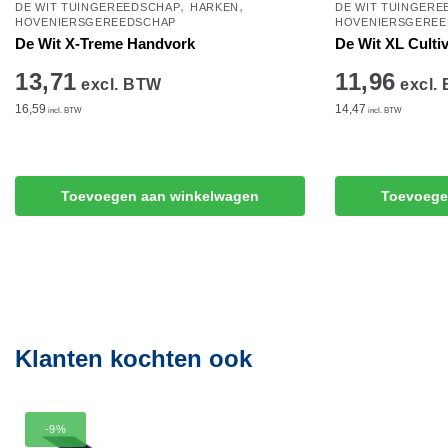
,
,
DE WIT TUINGEREEDSCHAP
HARKEN
DE WIT TUINGERE
HOVENIERSGEREEDSCHAP
HOVENIERSGEREE
De Wit X-Treme Handvork
De Wit XL Culti
13,71
11,96
excl. BTW
excl.
16,59
14,47
incl. BTW
incl. BTW
Toevoegen aan winkelwagen
Toevoege
Klanten kochten ook
-9%