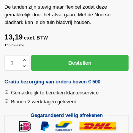
De tanden zijn stevig maar flexibel zodat deze
gemakkelijk door het afval gaan. Met de Noorse
bladhark kan je de tuin bladvrij houden.
13,19
excl. BTW
15,96
incl. BTW
Bladhark
Bestellen
Fiskars
met
essen
Gratis bezorging van orders boven € 500
steel
Gemakkelijk te bereiken klantenservice
21
tanden
Binnen 2 werkdagen geleverd
aantal
Gegarandeerd veilig afrekenen