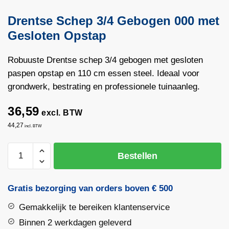
Drentse Schep 3/4 Gebogen 000 met
Gesloten Opstap
Robuuste Drentse schep 3/4 gebogen met gesloten
paspen opstap en 110 cm essen steel. Ideaal voor
grondwerk, bestrating en professionele tuinaanleg.
36,59
excl. BTW
44,27
incl. BTW
Drentse
Bestellen
Schep
3/4
Gebogen
Gratis bezorging van orders boven € 500
000
Gemakkelijk te bereiken klantenservice
met
Gesloten
Binnen 2 werkdagen geleverd