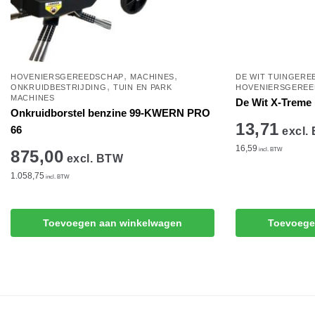
,
,
HOVENIERSGEREEDSCHAP
MACHINES
DE WIT TUINGERE
,
ONKRUIDBESTRIJDING
TUIN EN PARK
HOVENIERSGEREE
MACHINES
De Wit X-Treme
Onkruidborstel benzine 99-KWERN PRO
13,71
66
excl.
16,59
incl. BTW
875,00
excl. BTW
1.058,75
incl. BTW
Toevoegen aan winkelwagen
Toevoege