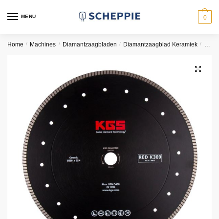
Skip
Skip
to
to
MENU
0
navigation
content
Home
/
Machines
/
Diamantzaagbladen
/
Diamantzaagblad Keramiek
/
Diam
🔍