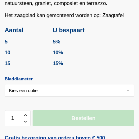
natuursteen, graniet, composiet en terrazzo.
Het zaagblad kan gemonteerd worden op: Zaagtafel
Aantal
U bespaart
5
5%
10
10%
15
15%
Bladdiameter
Diamantzaagblad
Bestellen
KERAMIEK
K309
|
Gratis bezorging van orders boven € 500