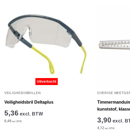
op
de
productpagina
Uitverkocht
VEILIGHEIDSBRILLEN
OVERIGE MEETGE
Veiligheidsbril Deltaplus
Timmermanduimst
kunststof, klass
5,36
excl. BTW
3,90
excl. 
6,49
incl. BTW
4,72
incl. BTW