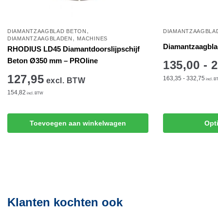
,
DIAMANTZAAGBLAD BETON
DIAMANTZAAGBLA
,
DIAMANTZAAGBLADEN
MACHINES
Diamantzaagbla
RHODIUS LD45 Diamantdoorslijpschijf
Beton Ø350 mm – PROline
135,00 - 
127,95
163,35 - 332,75
excl. BTW
incl. 
154,82
incl. BTW
Dit
product
Toevoegen aan winkelwagen
Opt
heeft
meerdere
variaties.
Deze
optie
kan
gekozen
Klanten kochten ook
worden