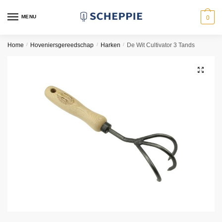
Skip
Skip
to
to
MENU
0
navigation
content
Home
/
Hoveniersgereedschap
/
Harken
/
De Wit Cultivator 3 Tands
🔍