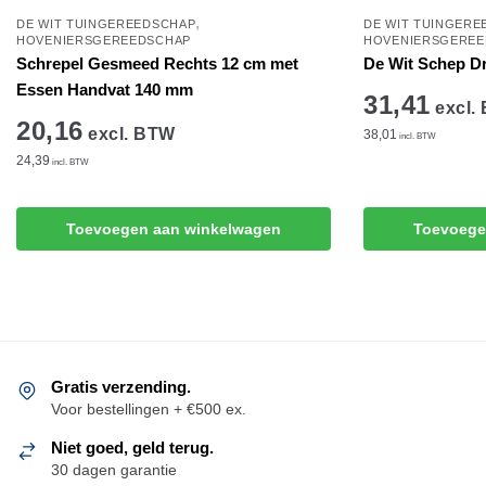
,
DE WIT TUINGEREEDSCHAP
DE WIT TUINGERE
HOVENIERSGEREEDSCHAP
HOVENIERSGEREE
Schrepel Gesmeed Rechts 12 cm met
De Wit Schep D
Essen Handvat 140 mm
31,41
excl.
20,16
excl. BTW
38,01
incl. BTW
24,39
incl. BTW
Toevoegen aan winkelwagen
Toevoege
Gratis verzending.
Voor bestellingen + €500 ex.
Niet goed, geld terug.
30 dagen garantie