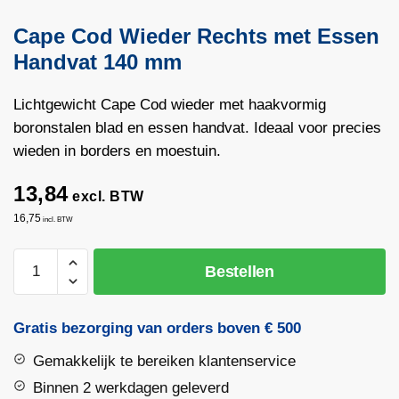
Cape Cod Wieder Rechts met Essen
Handvat 140 mm
Lichtgewicht Cape Cod wieder met haakvormig
boronstalen blad en essen handvat. Ideaal voor precies
wieden in borders en moestuin.
13,84
excl. BTW
16,75
incl. BTW
Cape
Bestellen
Cod
Wieder
Rechts
Gratis bezorging van orders boven € 500
met
Gemakkelijk te bereiken klantenservice
Essen
Handvat
Binnen 2 werkdagen geleverd