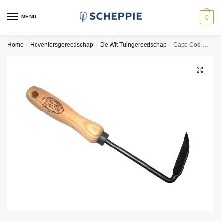
Skip
Skip
to
to
MENU
0
navigation
content
Home
/
Hoveniersgereedschap
/
De Wit Tuingereedschap
/
Cape Cod Wieder Rechts met Essen Handvat 140 mm
🔍