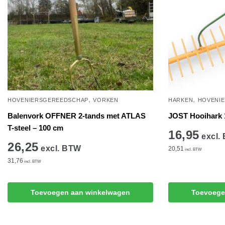
,
,
HOVENIERSGEREEDSCHAP
VORKEN
HARKEN
HOVENI
Balenvork OFFNER 2-tands met ATLAS
JOST Hooihark 
T-steel – 100 cm
16,95
excl.
26,25
excl. BTW
20,51
incl. BTW
31,76
incl. BTW
Toevoegen aan winkelwagen
Toevoege