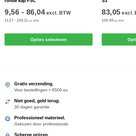
ronde kap FSC
S3
9,56 - 86,04
83,05
excl. BTW
excl.
11,57 - 104,11
100,49
incl. BTW
incl. BTW
Dit
Dit
Opties selecteren
Opt
product
product
heeft
heeft
meerdere
meerdere
variaties.
variaties.
Deze
Deze
optie
optie
Gratis verzending.
kan
kan
Voor bestellingen + €500 ex.
gekozen
gekozen
Niet goed, geld terug.
worden
worden
30 dagen garantie
op
op
de
Professioneel materieel.
de
Gekozen door professionals
productpagina
productpagina
Scherpe prijzen.