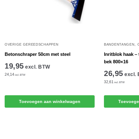
,
OVERIGE GEREEDSCHAPPEN
BANDENTANGEN
Betonschraper 50cm met steel
Inritblok haak –
bek 800×16
19,95
excl. BTW
26,95
excl.
24,14
incl. BTW
32,61
incl. BTW
Toevoegen aan winkelwagen
Toevoege