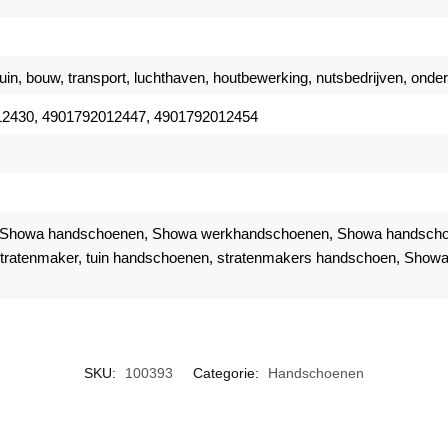
uin, bouw, transport, luchthaven, houtbewerking, nutsbedrijven, onde
12430, 4901792012447, 4901792012454
 Showa handschoenen, Showa werkhandschoenen, Showa handscho
ratenmaker, tuin handschoenen, stratenmakers handschoen, Showa 
SKU:
100393
Categorie:
Handschoenen