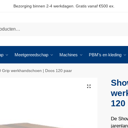
Bezorging binnen 2-4 werkdagen. Gratis vanaf €500 ex.
ap
Meetgereedschap
Machines
PBM’s en kleding
 Grip werkhandschoen | Doos 120 paar
Sho
🔍
wer
120
De Show
jarenla