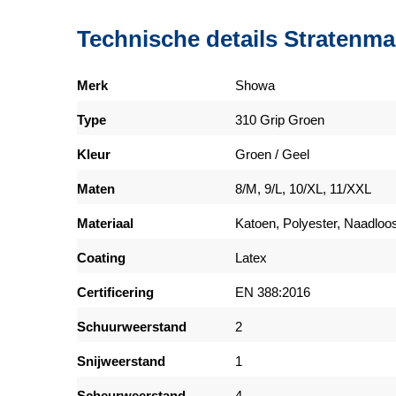
Technische details Stratenm
Merk
Showa
Type
310 Grip Groen
Kleur
Groen / Geel
Maten
8/M, 9/L, 10/XL, 11/XXL
Materiaal
Katoen, Polyester, Naadloo
Coating
Latex
Certificering
EN 388:2016
Schuurweerstand
2
Snijweerstand
1
Scheurweerstand
4