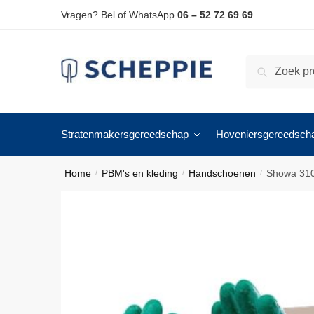
Skip
Skip
Vragen? Bel of WhatsApp
06 – 52 72 69 69
to
to
navigation
content
Zoeken
Zoeken
naar:
Stratenmakersgereedschap
Hoveniersgereedsch
Home
PBM's en kleding
Handschoenen
Showa 310
/
/
/