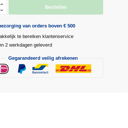
Bestellen
dschoen
bezorging van orders boven € 500
kkelijk te bereiken klantenservice
en 2 werkdagen geleverd
Gegarandeerd veilig afrekenen