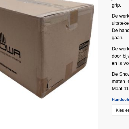
grip.
De werk
uitsteke
De hand
gaan.
De werk
door bi
en is v
De Show
maten l
Maat 11
Handsch