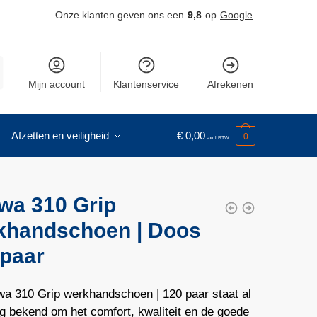
Onze klanten geven ons een
9,8
op
Google
.
Mijn account
Klantenservice
Afrekenen
Afzetten en veiligheid
€
0,00
0
wa 310 Grip
khandschoen | Doos
 paar
a 310 Grip werkhandschoen | 120 paar staat al
ng bekend om het comfort, kwaliteit en de goede