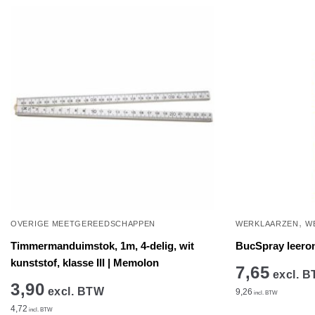
worden
op
de
productpagina
,
OVERIGE MEETGEREEDSCHAPPEN
WERKLAARZEN
W
Timmermanduimstok, 1m, 4-delig, wit
BucSpray leero
kunststof, klasse III | Memolon
7,65
excl. 
3,90
excl. BTW
9,26
incl. BTW
4,72
incl. BTW