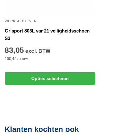
WERKSCHOENEN
Grisport 803L var 21 veiligheidsschoen
S3
83,05
excl. BTW
100,49
incl. BTW
Dit
Opties selecteren
product
heeft
meerdere
variaties.
Deze
optie
Klanten kochten ook
kan
gekozen