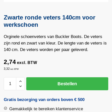
Zwarte ronde veters 140cm voor
werkschoen
Orginele schoenveters van Buckler Boots. De veters
zijn rond en zwart van kleur. De lengte van de veters is
140 cm. De veters worden per paar geleverd.
2,74
excl. BTW
3,32
incl. BTW
Zwarte
Bestellen
ronde
veters
140cm
Gratis bezorging van orders boven € 500
voor
Gemakkelijk te bereiken klantenservice
werkschoen