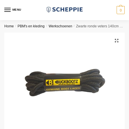
Skip
Skip
to
to
MENU
0
navigation
content
Home
/
PBM's en kleding
/
Werkschoenen
/
Zwarte ronde veters 140cm voor werkschoen
🔍