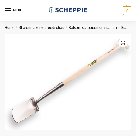
Skip
Skip
to
to
MENU
0
navigation
content
Home
/
Stratenmakersgereedschap
/
Batsen, schoppen en spaden
/
Spaden
🔍