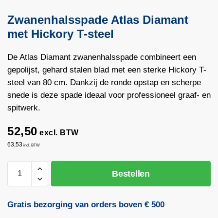
Zwanenhalsspade Atlas Diamant
met Hickory T-steel
De Atlas Diamant zwanenhalsspade combineert een
gepolijst, gehard stalen blad met een sterke Hickory T-
steel van 80 cm. Dankzij de ronde opstap en scherpe
snede is deze spade ideaal voor professioneel graaf- en
spitwerk.
52,50
excl. BTW
63,53
incl. BTW
Zwanenhalsspade
Bestellen
Atlas
Diamant
met
Gratis bezorging van orders boven € 500
Hickory