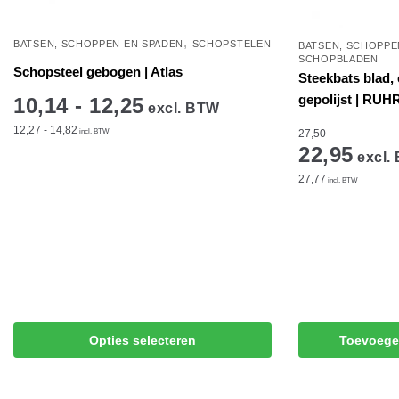
,
BATSEN, SCHOPPEN EN SPADEN
SCHOPSTELEN
BATSEN, SCHOPPE
SCHOPBLADEN
Schopsteel gebogen | Atlas
Steekbats blad, 
gepolijst | RUH
10,14 - 12,25
excl. BTW
12,27 - 14,82
27,50
incl. BTW
22,95
excl.
27,77
Dit
incl. BTW
product
heeft
meerdere
variaties.
Deze
optie
kan
Opties selecteren
Toevoege
gekozen
worden
op