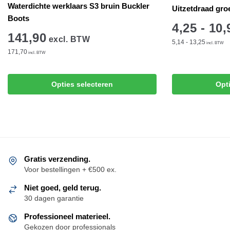
Waterdichte werklaars S3 bruin Buckler
Uitzetdraad gro
Boots
4,25 - 10,
141,90
excl. BTW
5,14 - 13,25
incl. BTW
171,70
incl. BTW
Dit
Dit
product
Opties selecteren
Opt
product
heeft
heeft
meerdere
meerdere
variaties.
variaties.
Deze
Deze
optie
optie
kan
Gratis verzending.
kan
Voor bestellingen + €500 ex.
gekozen
gekozen
worden
Niet goed, geld terug.
worden
op
30 dagen garantie
op
de
de
Professioneel materieel.
productpagina
Gekozen door professionals
productpagina