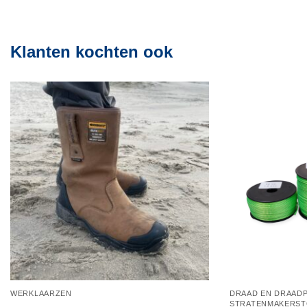
variaties.
Deze
optie
Klanten kochten ook
kan
gekozen
worden
op
de
productpagina
WERKLAARZEN
DRAAD EN DRAAD
STRATENMAKERS