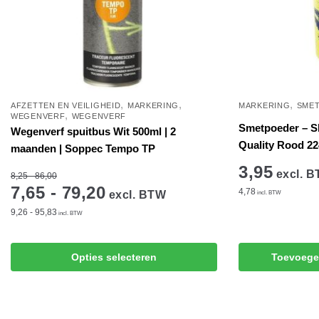
,
,
,
AFZETTEN EN VEILIGHEID
MARKERING
MARKERING
SME
,
WEGENVERF
WEGENVERF
Smetpoeder – Sl
Wegenverf spuitbus Wit 500ml | 2
Quality Rood 22
maanden | Soppec Tempo TP
3,95
excl. 
8,25 - 86,00
7,65 - 79,20
4,78
excl. BTW
incl. BTW
9,26 - 95,83
incl. BTW
Dit
Opties selecteren
Toevoege
product
heeft
meerdere