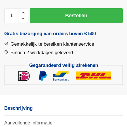
Smetlijn
Bestellen
/
Slaglijnmolen
met
Gratis bezorging van orders boven € 500
haak,
Gemakkelijk te bereiken klantenservice
30mtr,
ABS
Binnen 2 werkdagen geleverd
huis
Gegarandeerd veilig afrekenen
|
Stanley
aantal
Beschrijving
Aanvullende informatie