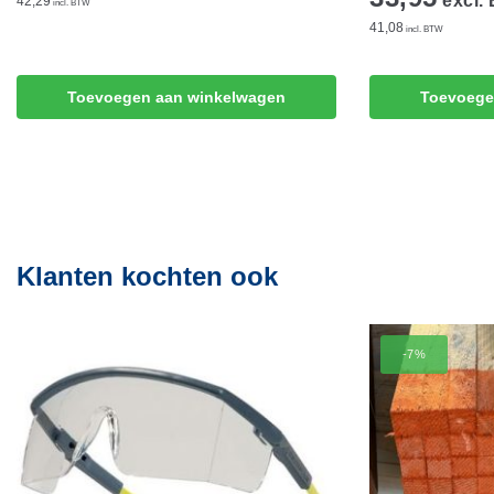
excl.
42,29
incl. BTW
41,08
incl. BTW
Toevoegen aan winkelwagen
Toevoege
Klanten kochten ook
-7%