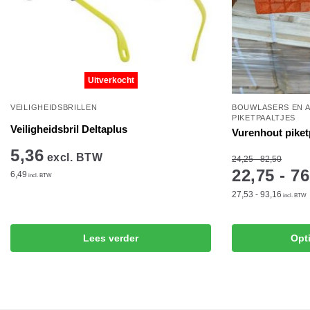
Uitverkocht
VEILIGHEIDSBRILLEN
BOUWLASERS EN 
PIKETPAALTJES
Veiligheidsbril Deltaplus
Vurenhout piket
5,36
excl. BTW
24,25 - 82,50
22,75 - 76
6,49
incl. BTW
27,53 - 93,16
incl. BTW
Dit
Lees verder
Opt
product
heeft
meerdere
variaties.