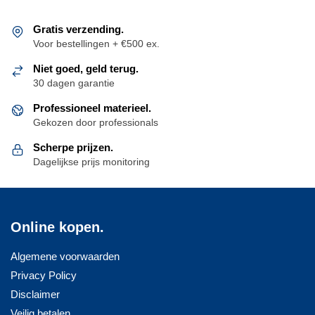
Deze
optie
Gratis verzending.
kan
Voor bestellingen + €500 ex.
gekozen
Niet goed, geld terug.
worden
30 dagen garantie
op
Professioneel materieel.
de
Gekozen door professionals
productpagina
Scherpe prijzen.
Dagelijkse prijs monitoring
Online kopen.
Algemene voorwaarden
Privacy Policy
Disclaimer
Veilig betalen