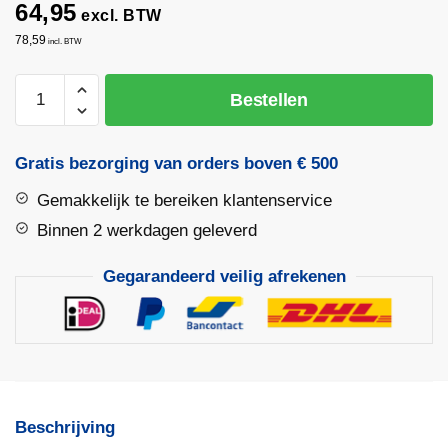
64,95
excl. BTW
78,59
incl. BTW
Richtijzer
Bestellen
–
Schiftijzer
RE
Gratis bezorging van orders boven € 500
|
Gemakkelijk te bereiken klantenservice
Probst
aantal
Binnen 2 werkdagen geleverd
Gegarandeerd veilig afrekenen
Beschrijving