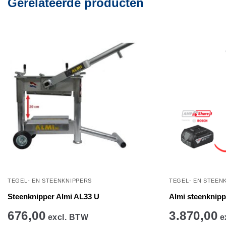
Gerelateerde producten
TEGEL- EN STEENKNIPPERS
TEGEL- EN STEEN
Steenknipper Almi AL33 U
Almi steenknipp
676,00
3.870,00
excl. BTW
e