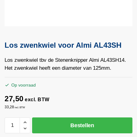
Los zwenkwiel voor Almi AL43SH
Los zwenkwiel tbv de Stenenknipper Almi AL43SH14.
Het zwenkwiel heeft een diameter van 125mm.
Op voorraad
27,50
excl. BTW
33,28
incl. BTW
Los
Bestellen
zwenkwiel
voor