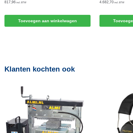
817,96
4.682,70
incl. BTW
incl. BTW
Toevoegen aan winkelwagen
Toevoege
Klanten kochten ook