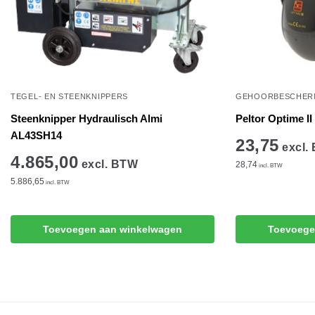
TEGEL- EN STEENKNIPPERS
GEHOORBESCHER
Steenknipper Hydraulisch Almi
Peltor Optime I
AL43SH14
23,75
excl.
4.865,00
excl. BTW
28,74
incl. BTW
5.886,65
incl. BTW
Toevoegen aan winkelwagen
Toevoege