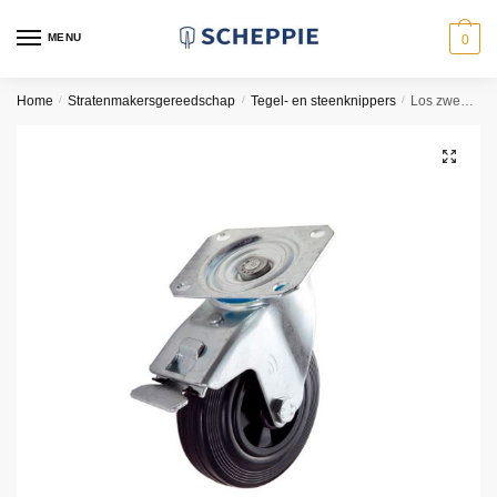
Skip
Skip
to
to
MENU
0
navigation
content
Home
/
Stratenmakersgereedschap
/
Tegel- en steenknippers
/
Los zwenkwiel voor Almi AL43SH
🔍