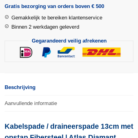
13cm
Gratis bezorging van orders boven € 500
met
Gemakkelijk te bereiken klantenservice
opstap
Fibersteel
Binnen 2 werkdagen geleverd
|
Gegarandeerd veilig afrekenen
Atlas
Diamant
aantal
Beschrijving
Aanvullende informatie
Kabelspade / draineerspade 13cm met
opstap Fibersteel | Atlas Diamant