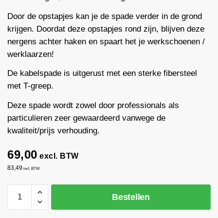
Door de opstapjes kan je de spade verder in de grond
krijgen. Doordat deze opstapjes rond zijn, blijven deze
nergens achter haken en spaart het je werkschoenen /
werklaarzen!
De kabelspade is uitgerust met een sterke fibersteel
met T-greep.
Deze spade wordt zowel door professionals als
particulieren zeer gewaardeerd vanwege de
kwaliteit/prijs verhouding.
69,00
excl. BTW
83,49
incl. BTW
Kabelspade
Bestellen
/
draineerspade