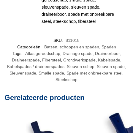
sleuvenspade
,
sleuven spade
,
draineerboor
,
spade met onbreekbare
steel
,
steekschop
,
fibersteel
SKU:
811018
Categorieën:
Batsen, schoppen en spaden
,
Spaden
Tags:
Atlas gereedschap
,
Drainage spade
,
Draineerboor
,
Draineerspade
,
Fibersteel
,
Grondwerkspade
,
Kabelspade
,
Kabelspades / draineerspades
,
Sleuven schep
,
Sleuven spade
,
Sleuvenspade
,
Smalle spade
,
Spade met onbreekbare steel
,
Steekschop
Gerelateerde producten