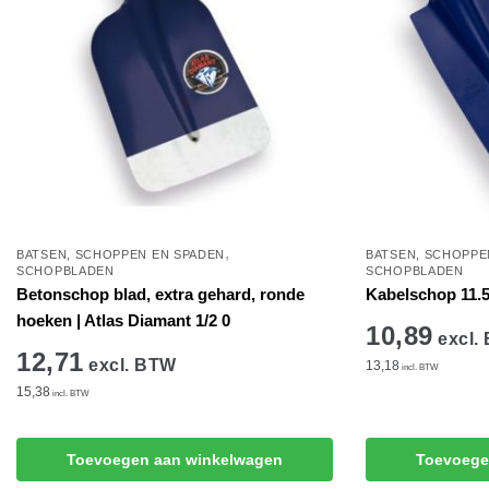
,
BATSEN, SCHOPPEN EN SPADEN
BATSEN, SCHOPPE
SCHOPBLADEN
SCHOPBLADEN
Betonschop blad, extra gehard, ronde
Kabelschop 11.5
hoeken | Atlas Diamant 1/2 0
10,89
excl.
12,71
excl. BTW
13,18
incl. BTW
15,38
incl. BTW
Toevoegen aan winkelwagen
Toevoege