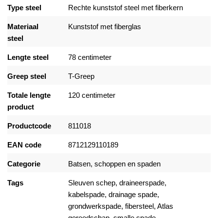
Type steel
Rechte kunststof steel met fiberkern
Materiaal
Kunststof met fiberglas
steel
Lengte steel
78 centimeter
Greep steel
T-Greep
Totale lengte
120 centimeter
product
Productcode
811018
EAN code
8712129110189
Categorie
Batsen, schoppen en spaden
Tags
Sleuven schep
,
draineerspade
,
kabelspade
,
drainage spade
,
grondwerkspade
,
fibersteel
,
Atlas
gereedschap
,
smalle spade
,