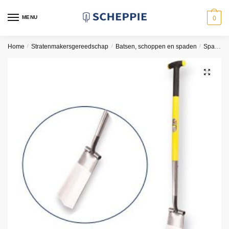
Skip
Skip
to
to
MENU
0
navigation
content
Home
/
Stratenmakersgereedschap
/
Batsen, schoppen en spaden
/
Spaden
🔍