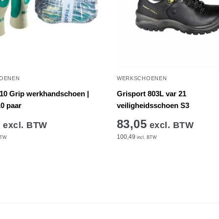
OENEN
WERKSCHOENEN
10 Grip werkhandschoen |
Grisport 803L var 21
0 paar
veiligheidsschoen S3
5
83,05
excl. BTW
excl. BTW
100,49
BTW
incl. BTW
Dit
product
heeft
e
meerdere
.
variaties.