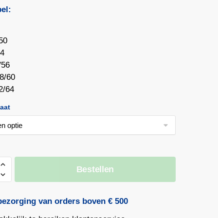
el:
50
54
/56
8/60
2/64
aat
ar
Bestellen
bezorging van orders boven € 500