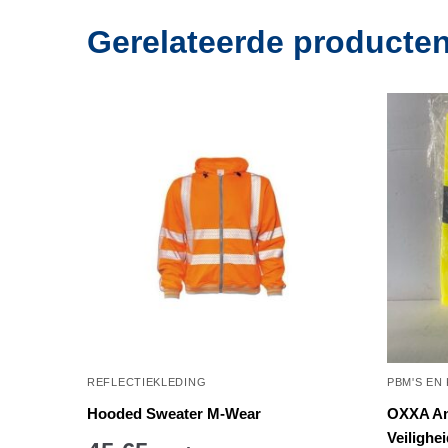
Gerelateerde producte
REFLECTIEKLEDING
PBM'S EN
Hooded Sweater M-Wear
OXXA An
Veilighe