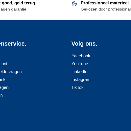
t goed, geld terug.
Professioneel materieel.
Deze
dagen garantie
Gekozen door professional
optie
kan
gekozen
worden
op
enservice.
Volg ons.
de
pagina
productpagina
Facebook
ount
YouTube
elde vragen
LinkedIn
ank
Instagram
agen
TikTok
en