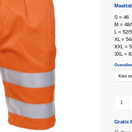
Maattab
S = 46
M = 48/
L = 52/
XL = 54
XXL = 5
3XL = 6
Overallm
Hydrowe
RWS
‘Aden’
korte
Gratis 
broek