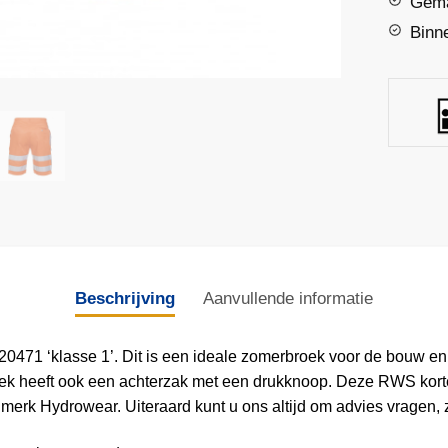
Gema
aantal
Binn
Beschrijving
Aanvullende informatie
71 ‘klasse 1’. Dit is een ideale zomerbroek voor de bouw en inf
oek heeft ook een achterzak met een drukknoop. Deze RWS kort
rk Hydrowear. Uiteraard kunt u ons altijd om advies vragen, zeke