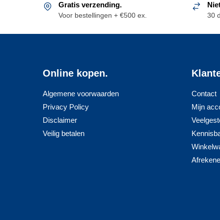
Gratis verzending.
Nie
Deze
Deze
Voor bestellingen + €500 ex.
30 
optie
optie
kan
kan
gekozen
gekozen
worden
worden
op
op
Online kopen.
Klant
de
de
productpagina
product
Algemene voorwaarden
Contact
Privacy Policy
Mijn acc
Disclaimer
Veelgest
Veilig betalen
Kennisb
Winkelw
Afreken