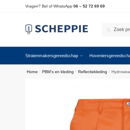
Skip
Skip
Vragen? Bel of WhatsApp
06 – 52 72 69 69
to
to
navigation
content
Zoeken
Zoeken
naar:
Stratenmakersgereedschap
Hoveniersgereedsch
Home
PBM's en kleding
Reflectiekleding
Hydrowear
/
/
/