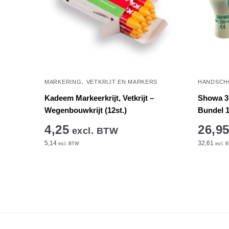
,
MARKERING
VETKRIJT EN MARKERS
HANDSCH
Kadeem Markeerkrijt, Vetkrijt –
Showa 3
Wegenbouwkrijt (12st.)
Bundel 1
4,25
26,9
excl. BTW
5,14
32,61
incl. BTW
incl. 
Dit
Dit
product
product
heeft
heeft
meerdere
meerder
variaties.
variaties