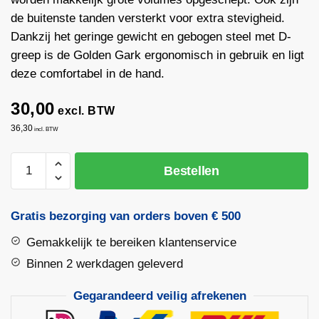
de buitenste tanden versterkt voor extra stevigheid.
Dankzij het geringe gewicht en gebogen steel met D-
greep is de Golden Gark ergonomisch in gebruik en ligt
deze comfortabel in de hand.
30,00
excl. BTW
36,30
incl. BTW
Golden
Bestellen
Gark
18-
tands
Gratis bezorging van orders boven € 500
35
Gemakkelijk te bereiken klantenservice
cm
met
Binnen 2 werkdagen geleverd
aluminium
Gegarandeerd veilig afrekenen
steel
en