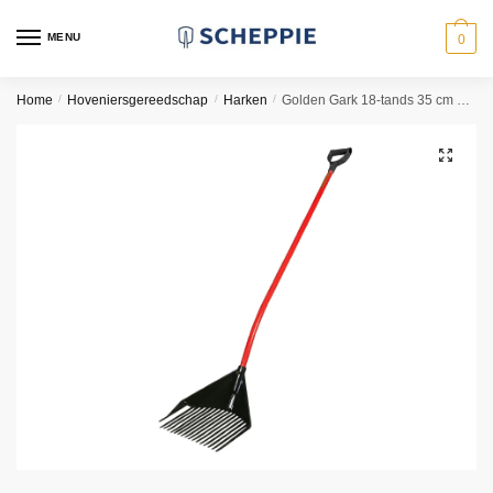
Skip
Skip
to
to
MENU
0
navigation
content
Home
/
Hoveniersgereedschap
/
Harken
/
Golden Gark 18-tands 35 cm met aluminium steel en D-greep
🔍