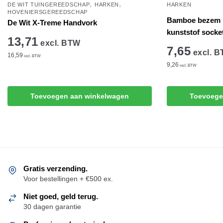
,
,
DE WIT TUINGEREEDSCHAP
HARKEN
HARKEN
HOVENIERSGEREEDSCHAP
Bamboe bezem 
De Wit X-Treme Handvork
kunststof socke
13,71
excl. BTW
7,65
excl. 
16,59
incl. BTW
9,26
incl. BTW
Toevoegen aan winkelwagen
Toevoege
Gratis verzending.
Voor bestellingen + €500 ex.
Niet goed, geld terug.
30 dagen garantie